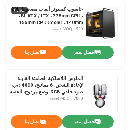
حاسوب كمبيوتر ألعاب مضغوط 20L
، M-ATX / ITX ، 326mm GPU ،
155mm CPU Cooler ، 140mm
PSU ، خيارات لوحة الأمام المزدوجة
MOQ：500 قطعة
، مرشحات الغبار المغناطيسية
افضل سعر
اتصل بنا
الماوس اللاسلكية الصامتة القابلة
لإعادة الشحن، 6 مفاتيح، 4800 دبي،
ضوء خلفي RGB، وضع مزدوج، الفضة
المعدنية
MOQ：2000 قطعة
افضل سعر
اتصل بنا