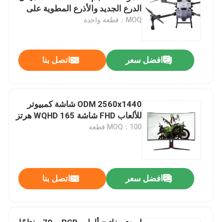
الدرع الجديد والأذرع المطوية على
شكل Z
MOQ：قطعة واحدة
افضل سعر
اتصل بنا
ODM 2560x1440 شاشة كمبيوتر
للألعاب FHD شاشة WQHD 165 هرتز
MOQ：100 قطعة
افضل سعر
اتصل بنا