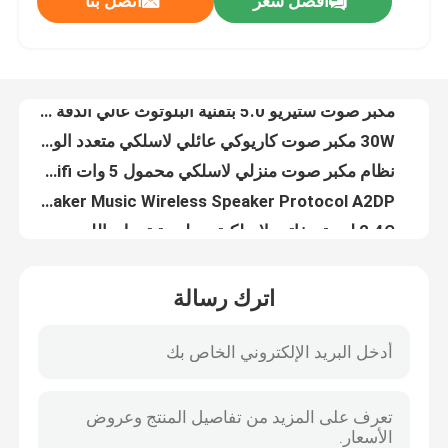
افضل سعر
اتصل بنا
2.1 مكبر الصوت المحيطي السلكي للكمبيوتر القريب
2.1 10w الوسائط المتعددة Rohs Bluetooth Speaker Subwoofer OEM
جولة في المصنع
80HZ باس بلوتوث متعددة الوظائف سماعة لاسلكية جو سينما ثلاثية الأبعاد
مكبر صوت ستيريو 5.0 بتقنية البلوتوث عالي الدقة مع صوت AptX
مراقبة الجودة
30W مكبر صوت كاريوكي عائلي لاسلكي متعدد الوظائف مع مسجل ميكروفون
نظام مكبر صوت منزلي لاسلكي محمول 5 وات Hifi بتقنية البلوتوث نظام مكبر صوت منزلي TF U-Disk FM Aux
اتصل بنا
5V Mp3 Player Bluetooth Speaker Music Wireless Speaker Protocol A2DP
2.4G لوحة مفاتيح لاسلكية مع لوحة تعمل باللمس مع سهولة التحكم في الوسائط لوحة مفاتيح صلبة من الفولاذ المقاوم للصدأ بالحجم الكامل مدمجة للغاية لتلفزيون الكمبيوتر الشخصي
لوحة مفاتيح لاسلكية كومبو صغيرة محمولة تحتوي على 84 مفتاحًا وآلة كاتبة وماوس ثلاثي الأبعاد متوافق مع جهاز كمبيوتر لوحي يعمل بنظام Android
أخبار
MA699R1 لوحة مفاتيح كمبيوتر سلكية متعددة الأجهزة ومجموعة ماوس للكمبيوتر المحمول
اترك رسالة
لوحة مفاتيح لاسلكية وماوس كومبو 2.4 جيجا هرتز سليم كامل الحجم صامت مع مستقبل USB نانو لأجهزة الكمبيوتر المحمول والكمبيوتر الشخصي
القضايا
مجموعة لوحة المفاتيح اللاسلكية 2.4 جيجا بايت USB للكمبيوتر المحمول أو الكمبيوتر - لوحة مفاتيح كاملة الحجم مع لوحة مفاتيح رقمية
2.4 جيجا هرتز لوحة مفاتيح ميكانيكية لاسلكية Rgb لاسلكية ، 103 مفتاح
اطلب اقتباس
لوحة مفاتيح الكمبيوتر السلكية الخلفية المخصصة والماوس للآلة الكاتبة للألعاب
لوحة مفاتيح كمبيوتر سلكية مقاومة للغبار ولوحة مفاتيح ميكانيكية للماوس RGB
لوحة مفاتيح وماوس كمبيوتر سلكي