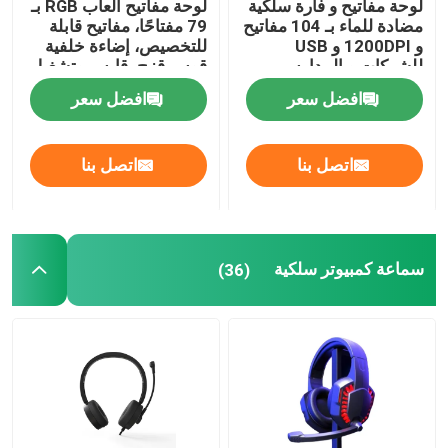
لوحة مفاتيح و فأرة سلكية
لوحة مفاتيح ألعاب RGB بـ
مضادة للماء بـ 104 مفاتيح
79 مفتاحًا، مفاتيح قابلة
و 1200DPI و USB
للتخصيص، إضاءة خلفية
لوحة مفاتيح وماوس لاسلكية
للشركات و المدارس
قوس قزح، قابس وتشغيل
USB
افضل سعر
افضل سعر
معجبين بحالات الكمبيوتر
اتصل بنا
اتصل بنا
ألعاب كمبيوتر PSU
شاشة كمبيوتر FHD
سماعة كمبيوتر سلكية
(36)
كرسي مكتب الألعاب المريح
وسادة تبريد الحاسوب المحمول
شاحن هاتف سريع