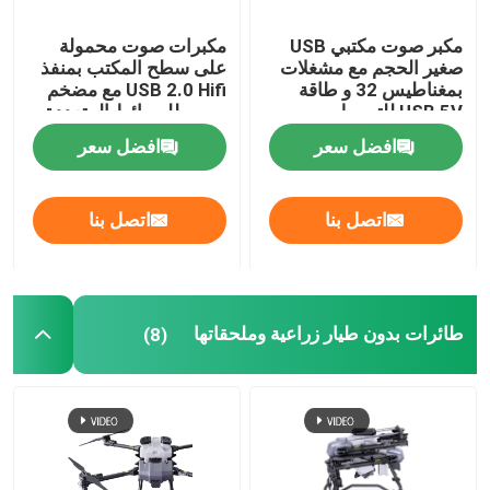
مكبر صوت مكتبي USB
مكبرات صوت محمولة
صغير الحجم مع مشغلات
على سطح المكتب بمنفذ
بمغناطيس 32 و طاقة
USB 2.0 Hifi مع مضخم
USB 5V للتوصيل
صوت للوسائط المتعددة
والتشغيل باللون الأزرق
افضل سعر
افضل سعر
والوردي
اتصل بنا
اتصل بنا
طائرات بدون طيار زراعية وملحقاتها
(8)