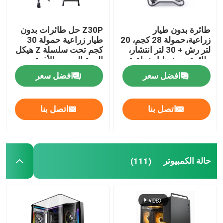
طائرة بدون طيار
Z30P حل طائرات بدون
زراعية،حمولة 28 كجم، 20
طيار زراعية حمولة 30
لتر رش + 30 لتر انتشار،
كجم تحت سلسلة Z هيكل
طائرة بدون طيار زراعية
الدرع الجديد والأذرع
مزدوجة الوضع
المطوية على شكل Z
افضل سعر
افضل سعر
اتصل بنا
اتصل بنا
حالة الكمبيوتر
(111)