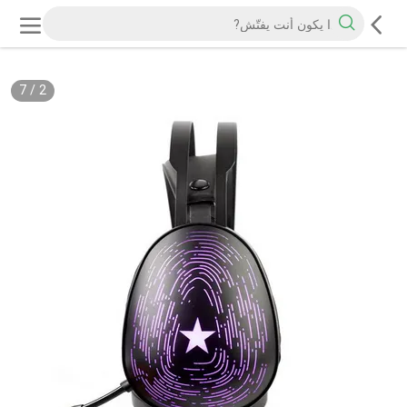
7
/
2