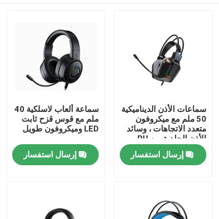
سماعات الأذن الديناميكية
سماعة ألعاب لاسلكية 40
50 ملم مع ميكروفون
ملم مع قوس قزح ثابت
متعدد الاتجاهات ، وسائد
LED وميكروفون طويل
الأذن الجلدية من PU
المنزل
إرسال استفسار
إرسال استفسار
المنتجات
حولنا