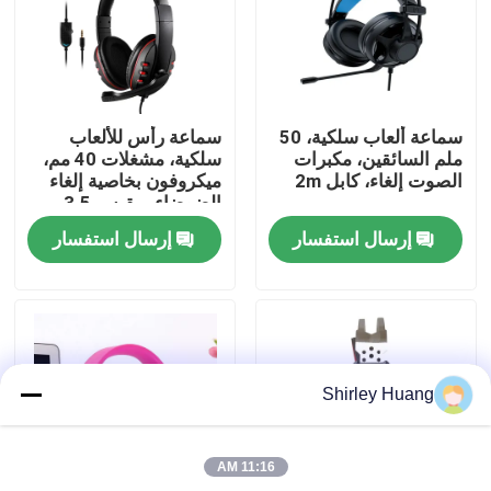
جولة في المصنع
مراقبة الجودة
سماعة ألعاب سلكية، 50
سماعة رأس للألعاب
ملم السائقين، مكبرات
سلكية، مشغلات 40 مم،
الصوت إلغاء، كابل 2m
ميكروفون بخاصية إلغاء
اتصل بنا
الضوضاء، مقبس 3.5 مم
مزدوج + USB، كابل
إرسال استفسار
إرسال استفسار
بطول 2 متر
أخبار
القضايا
Shirley Huang
اطلب اقتباس
11:16 AM
لوحة مفاتيح وماوس كمبيوتر سلكي