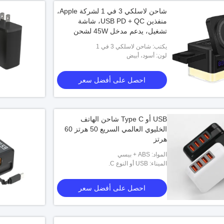
شاحن لاسلكي 3 في 1 لشركة Apple،
منفذين USB PD + QC، شاشة
تشغيل، يدعم مدخل 45W لشحن
مستقر لعدة أجهزة
يكتب: شاحن لاسلكي 3 في 1
لون: أسود، أبيض
احصل على أفضل سعر
USB أو Type C شاحن الهاتف
الخليوي العالمي السريع 50 هرتز 60
هرتز
المواد: ABS + بيسي
الميناء: USB أو النوع C.
احصل على أفضل سعر