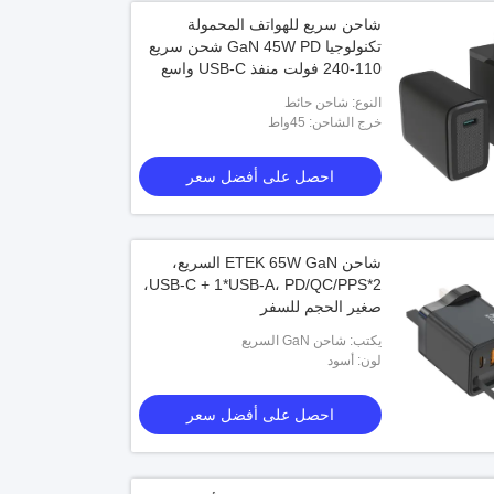
شاحن سريع للهواتف المحمولة
تكنولوجيا GaN 45W PD شحن سريع
110-240 فولت منفذ USB-C واسع
الجهد
النوع: شاحن حائط
خرج الشاحن: 45واط
احصل على أفضل سعر
شاحن ETEK 65W GaN السريع،
2*USB-C + 1*USB-A، PD/QC/PPS،
صغير الحجم للسفر
يكتب: شاحن GaN السريع
لون: أسود
احصل على أفضل سعر