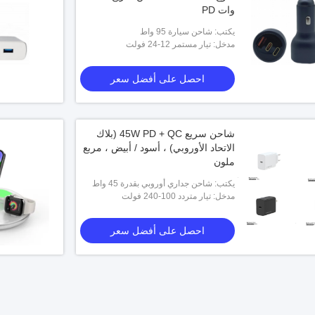
وات PD
يكتب: شاحن سيارة 95 واط
مدخل: تيار مستمر 12-24 فولت
احصل على أفضل سعر
شاحن سريع 45W PD + QC (بلاك
الاتحاد الأوروبي) ، أسود / أبيض ، مربع
ملون
يكتب: شاحن جداري أوروبي بقدرة 45 واط
مدخل: تيار متردد 100-240 فولت
احصل على أفضل سعر