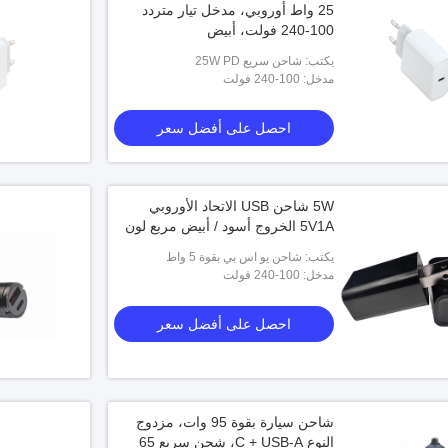
25 واط أوروبي، مدخل تيار متردد
100-240 فولت، أبيض
يكتب: شاحن سريع 25W PD
مدخل: 100-240 فولت
احصل على أفضل سعر
5W شاحن USB الاتحاد الأوروبي
5V1A الخروج أسود / أبيض مربع لون
يكتب: شاحن يو اس بي بقوة 5 واط
مدخل: 100-240 فولت
احصل على أفضل سعر
شاحن سيارة بقوة 95 وات، مزدوج
النوع C + USB-A، شحن سريع 65