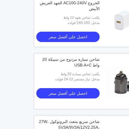
الخروج AC100-240V الجهد العريض
الأبيض
يكتب: شاحن بقوة 12 واط
مدخل: 100-240 فولت
احصل على أفضل سعر
شاحن سيارة مزدوج من سبيكة 20
واط USB-A+C
يكتب: شاحن سيارة 20 واط
مدخل: تيار مستمر 12-24 فولت
احصل على أفضل سعر
شاحن سريع متعدد البروتوكول 27W،
5V3A/9V3A/12V2.25A،