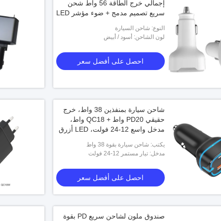
إجمالي خرج الطاقة 56 واط شحن
سريع تصميم مدمج + ضوء مؤشر LED
النوع: شاحن السيارة
لون الشاحن: أسود / أبيض
احصل على أفضل سعر
شاحن سيارة بمنفذين 38 واط، خرج
حقيقي PD20 واط + QC18 واط،
مدخل واسع 12-24 فولت، LED أزرق
يكتب: شاحن سيارة بقوة 38 واط
مدخل: تيار مستمر 12-24 فولت
احصل على أفضل سعر
صندوق ملون لشاحن سريع PD بقوة