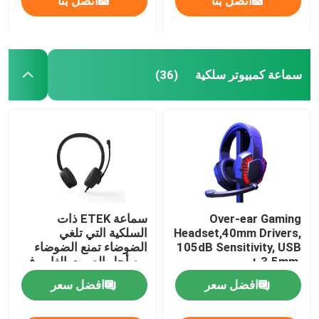
اتصل بنا
اتصل بنا
سماعة كمبيوتر سلكية
(36)
Over-ear Gaming
سماعة ETEK ذات
Headset,40mm Drivers,
السلكية التي تلغي
105dB Sensitivity, USB
الضوضاء تمنع الضوضاء
+ 3.5mm,
من أجل الصوت الغامر في
Omnidirectional Mic,
الاجتماعات العمل أو
افضل سعر
افضل سعر
1.8M Cable, 20-20KHz
اللعب
Frequency