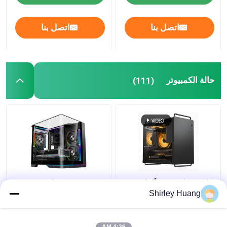
اتصل بنا
اتصل بنا
حالة الكمبيوتر
(111)
حاسوب كمبيوتر ألعاب
4-RAPTOR حاسوب
مضغوط 20L ، M-ATX /
ألعاب منتصف البرج، زجاج
Shirley Huang
ITX ، 326mm GPU ،
مزدوج منحني معتدل،
155mm CPU Cooler ،
SPCC 0.5mm، يدعم
140mm PSU ، خيارات
330mm VGA / 240mm