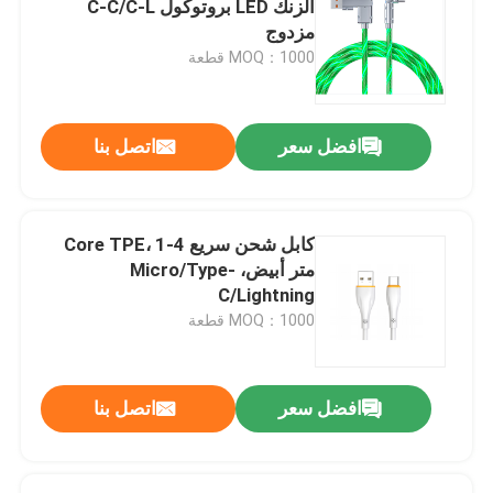
الزنك LED بروتوكول C-C/C-L
مزدوج
لوحة مفاتيح وماوس لاسلكية
MOQ：1000 قطعة
معجبين بحالات الكمبيوتر
افضل سعر
اتصل بنا
ألعاب كمبيوتر PSU
كابل شحن سريع 4-Core TPE، 1
شاشة كمبيوتر FHD
متر أبيض، Micro/Type-
C/Lightning
MOQ：1000 قطعة
كرسي مكتب الألعاب المريح
وسادة تبريد الحاسوب المحمول
افضل سعر
اتصل بنا
شاحن هاتف سريع