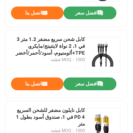
افضل سعر
اتصل بنا
كابل شحن سريع مضفر 1.2 متر 3
في 1، 2 نواة لايتنينج/مايكرو،
TPE+ألومنيوم، أسود/أحمر/أخضر
MOQ：1000 قطعة
افضل سعر
اتصل بنا
المنزل
كابل نايلون مضفر للشحن السريع
المنتجات
PD 4 في 1، صندوق أسود بطول 1
متر
حولنا
MOQ：1000 قطعة