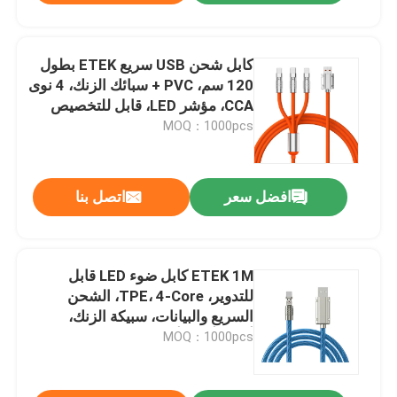
كابل شحن USB سريع ETEK بطول
120 سم، PVC + سبائك الزنك، 4 نوى
CCA، مؤشر LED، قابل للتخصيص
متعدد الألوان
MOQ：1000pcs
افضل سعر
اتصل بنا
ETEK 1M كابل ضوء LED قابل
للتدوير، TPE، 4-Core، الشحن
السريع والبيانات، سبيكة الزنك،
أبيض/أزرق/أحمر/خضراء
MOQ：1000pcs