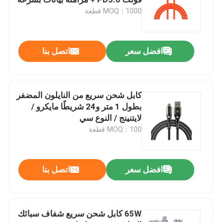
480 ميجابت في الثانية، سلك ناعم
MOQ：1000 قطعة
الملمس بطول 1 متر (أبيض/رمادي/
سماعة كمبيوتر سلكية
برتقالي)
افضل سعر
اتصل بنا
سماعة كمبيوتر سلكية
طائرات بدون طيار زراعية وملحقاتها
كابل شحن سريع من النايلون المضفر
بطول 1 متر و24 شريطًا مايكرو /
لايتنينج / النوع سي
حالة الكمبيوتر
MOQ：100 قطعة
سماعة بلوتوث
افضل سعر
اتصل بنا
مكبرات صوت بلوتوث
65W كابل شحن سريع شفاف سبائك
مكبر صوت لاسلكي متعدد الوظائف