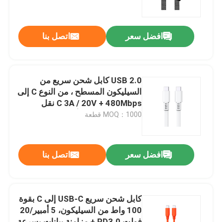
جولة في المصنع
افضل سعر
اتصل بنا
مراقبة الجودة
USB 2.0 كابل شحن سريع من
اتصل بنا
السيليكون المسطح ، من النوع C إلى
C 3A / 20V + 480Mbps نقل
البيانات ، 1M كابل أبيض رقيق مقاوم
MOQ：1000 قطعة
أخبار
للإنحناء
القضايا
افضل سعر
اتصل بنا
اطلب اقتباس
كابل شحن سريع USB-C إلى C بقوة
100 واط من السيليكون، 5 أمبير/20
لوحة مفاتيح وماوس كمبيوتر سلكي
فولت PD3.0 + مزامنة بيانات بسرعة