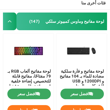
فئات أخرى منا
لوحة مفاتيح وماوس كمبيوتر سلكي
(147)
لوحة مفاتيح و فأرة سلكية
لوحة مفاتيح ألعاب RGB بـ
مضادة للماء بـ 104 مفاتيح
79 مفتاحًا، مفاتيح قابلة
و 1200DPI و USB
للتخصيص، إضاءة خلفية
للشركات و المدارس
قوس قزح، قابس وتشغيل
USB
افضل سعر
افضل سعر