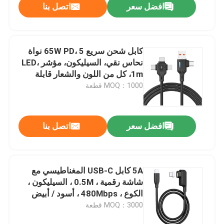
افضل سعر
اتصل بنا
كابل شحن سريع 65W PD، 5 نواة
نحاس نقي، السيليكون، مؤشر LED،
1m، كل من اللون والشعار قابلة
للتخصيص
MOQ：1000 قطعة
افضل سعر
اتصل بنا
5A كابل USB-C المغناطيسي مع
شاشة رقمية ، 0.5M ، السيليكون ،
الكوع ، 480Mbps ، أسود / أبيض
MOQ：3000 قطعة