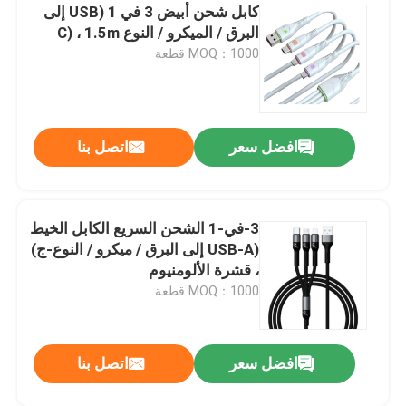
كابل شحن أبيض 3 في 1 (USB إلى
البرق / الميكرو / النوع C) ، 1.5m
كابل بيانات عالية السرعة
MOQ：1000 قطعة
مروحة محمولة
افضل سعر
اتصل بنا
مسدس تدليك العضلات
كاميرا ويب USB للكمبيوتر الشخصي
3-في-1 الشحن السريع الكابل الخيط
(USB-A إلى البرق / ميكرو / النوع-ج)
لوحات أم ATX
، قشرة الألومنيوم
MOQ：1000 قطعة
بنوك الطاقة المحمولة
افضل سعر
اتصل بنا
إمدادات الطاقة ATX