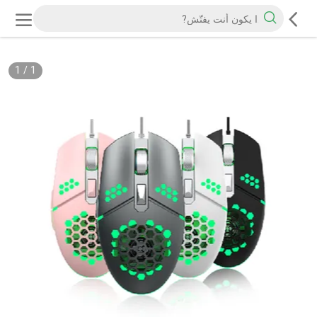
1
/
1