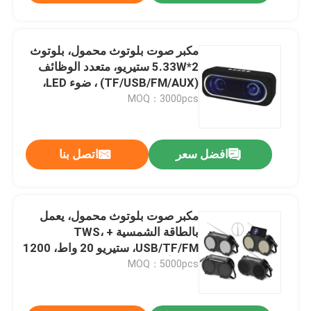
مكبر صوت بلوتوث محمول، بلوتوث
5.33W*2 ستيريو، متعدد الوظائف
(TF/USB/FM/AUX) ، ضوء LED،
مكالمة خالية من اليدين، بطارية
MOQ：3000pcs
800mAh
افضل سعر
اتصل بنا
مكبر صوت بلوتوث محمول، يعمل
بالطاقة الشمسية + TWS،
USB/TF/FM، ستيريو 20 واط، 1200
مللي أمبير، ABS + شبكة حديدية،
MOQ：5000pcs
ضوء LED، أسود/ذهبي/فضي