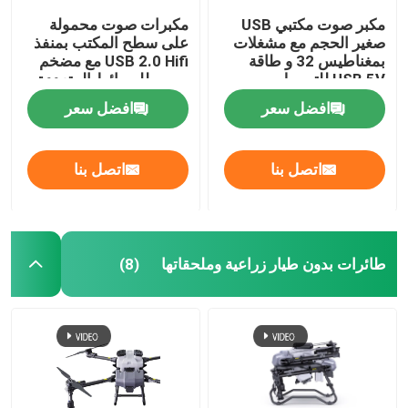
مكبر صوت مكتبي USB
مكبرات صوت محمولة
صغير الحجم مع مشغلات
على سطح المكتب بمنفذ
بمغناطيس 32 و طاقة
USB 2.0 Hifi مع مضخم
USB 5V للتوصيل
صوت للوسائط المتعددة
والتشغيل باللون الأزرق
افضل سعر
افضل سعر
والوردي
اتصل بنا
اتصل بنا
طائرات بدون طيار زراعية وملحقاتها
(8)