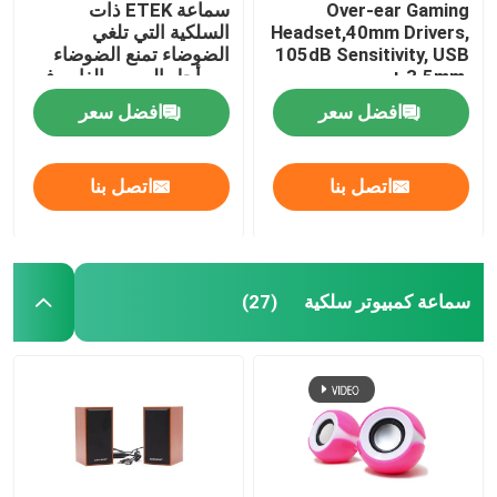
Over-ear Gaming
سماعة ETEK ذات
Headset,40mm Drivers,
السلكية التي تلغي
105dB Sensitivity, USB
الضوضاء تمنع الضوضاء
+ 3.5mm,
من أجل الصوت الغامر في
Omnidirectional Mic,
الاجتماعات العمل أو
افضل سعر
افضل سعر
1.8M Cable, 20-20KHz
اللعب
Frequency
اتصل بنا
اتصل بنا
سماعة كمبيوتر سلكية
(27)