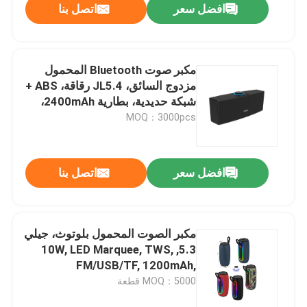
افضل سعر
اتصل بنا
مكبر صوت Bluetooth المحمول
مزدوج السائق، JL5.4 رقاقة، ABS +
شبكة حديدية، بطارية 2400mAh،
متعددة الوظائف (BT / TF / USB /
MOQ：3000pcs
AUX) ، RGB ضوء المفتاح
افضل سعر
اتصل بنا
مكبر الصوت المحمول بلوتوث، جيلي
5.3, 10W, LED Marquee, TWS,
FM/USB/TF, 1200mAh,
ABS+Cloth
MOQ：5000 قطعة