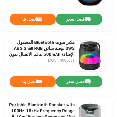
الهدايا، والعروض الترويجية
جولة في المصنع
افضل سعر
اتصل بنا
مراقبة الجودة
مكبر صوت Bluetooth المحمول
اتصل بنا
3W2 بوصة سائق ABS Shell RGB
الإضاءة 500mAh يدعم الاتصال بدون
يدين BT / AUX / USB / TF
MOQ：3000pcs
أخبار
القضايا
افضل سعر
اتصل بنا
اطلب اقتباس
Portable Bluetooth Speaker with
100Hz-18kHz Frequency Range
لوحة مفاتيح وماوس كمبيوتر سلكي
5-10m Wireless Range and Mini