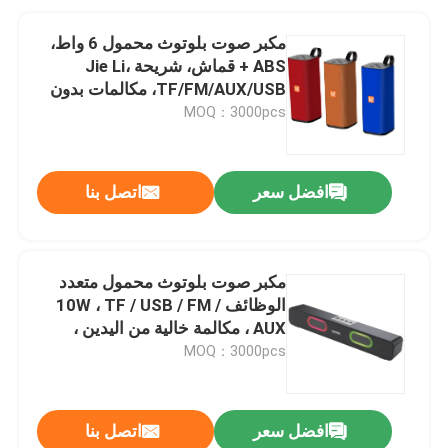
مكبر صوت بلوتوث محمول 6 واط،
ABS + قماش، شريحة Jie Li،
TF/FM/AUX/USB، مكالمات بدون
استخدام اليدين، بطارية 1200mAh
MOQ：3000pcs
افضل سعر
اتصل بنا
مكبر صوت بلوتوث محمول متعدد
الوظائف 10W ، TF / USB / FM /
AUX ، مكالمة خالية من اليدين ،
الحجاب المزدوج مع الضوء ،
MOQ：3000pcs
1200mAh ، أسود
افضل سعر
اتصل بنا