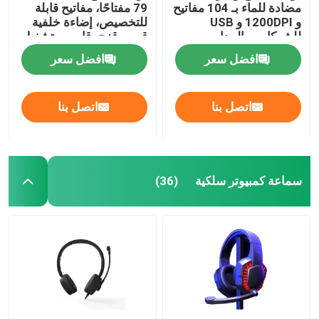
مضادة للماء بـ 104 مفاتيح
79 مفتاحًا، مفاتيح قابلة
و 1200DPI و USB
للتخصيص، إضاءة خلفية
كابل بيانات عالية السرعة
للشركات و المدارس
قوس قزح، قابس وتشغيل
USB
افضل سعر
افضل سعر
مروحة محمولة
اتصل بنا
اتصل بنا
مسدس تدليك العضلات
كاميرا ويب USB للكمبيوتر الشخصي
سماعة كمبيوتر سلكية
(36)
لوحات أم ATX
بنوك الطاقة المحمولة
إمدادات الطاقة ATX