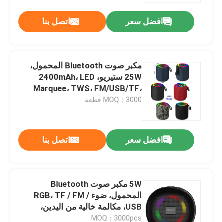
افضل سعر
اتصل بنا
مكبر صوت Bluetooth المحمول،
25W ستيريو، 2400mAh، LED
Marquee، TWS، FM/USB/TF،
ABS+Cloth
MOQ：3000 قطعة
افضل سعر
اتصل بنا
المنزل
5W مكبر صوت Bluetooth
المنتجات
المحمول، ضوء RGB، TF / FM /
USB، مكالمة خالية من اليدين،
200mAh، حزام، V5.3للخارج،
حولنا
MOQ：3000pcs