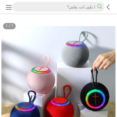
1
/
1