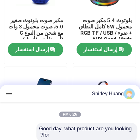
جولة في المصنع
بلوتوث 5.4 مكبر صوت
مكبر صوت بلوتوث صغير
محمول 5W كامل النطاق
5.0، صوت محمول 3 وات
+ ضوء RGB TF / USB /
مع شحن من النوع C
مراقبة الجودة
AUX Quad-Mode
(أسود/أحمر/أزرق)
إرسال استفسار
إرسال استفسار
اتصل بنا
أخبار
Shirley Huang
القضايا
6:26 PM
اطلب اقتباس
Good day, what product are you looking 
5W BT5.4 مكبر صوت
سماعة بلوتوث مع شاحن
for?
محمول، 1200mAh +
لاسلكي 15 وات، 3 ألوان
لوحة مفاتيح وماوس كمبيوتر سلكي