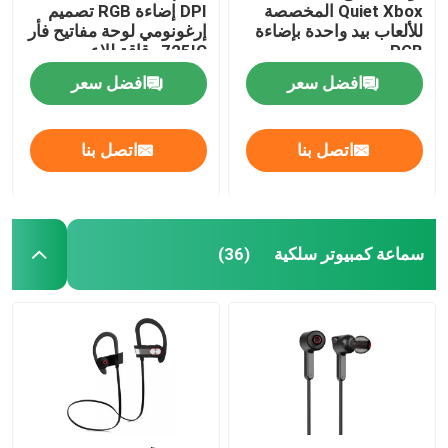
Quiet Xbox المخصصة
DPI إضاءة RGB تصميم
للألعاب بيد واحدة بإضاءة
إرغونومي لوحة مفاتيح فأر
كابل بيانات عالية السرعة
RGB
725IC رقاقة للاعبين
افضل سعر
افضل سعر
مروحة محمولة
اتصل بنا
اتصل بنا
مسدس تدليك العضلات
كاميرا ويب USB للكمبيوتر الشخصي
سماعة كمبيوتر سلكية
(36)
لوحات أم ATX
بنوك الطاقة المحمولة
إمدادات الطاقة ATX