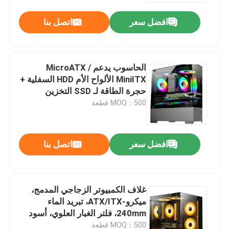
افضل سعر
اتصل بنا
الحاسوب يدعم MicroATX /
MiniITX الألواح الأم HDD السفلية +
حجرة الطاقة لـ SSD التخزين
المزدوج مروحة 5 سرعات مع تصميم
MOQ：500 قطعة
قناة الهواء 3D
افضل سعر
اتصل بنا
المنزل
غلاف الكمبيوتر الزجاجي المدمج،
المنتجات
ميكرو-ATX/ITX، تبريد الماء
240mm، فلتر الغبار العلوي، أسود
حولنا
MOQ：500 قطعة