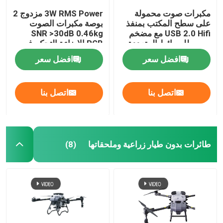
مكبرات صوت محمولة
3W RMS Power مزدوج 2
على سطح المكتب بمنفذ
بوصة مكبرات الصوت
USB 2.0 Hifi مع مضخم
SNR >30dB 0.46kg
صوت للوسائط المتعددة
RGB الإضاءة التحكم في
الحجم في الخط 5V مدخل
افضل سعر
افضل سعر
متردد للجهاز المكتبية
اتصل بنا
اتصل بنا
طائرات بدون طيار زراعية وملحقاتها
(8)