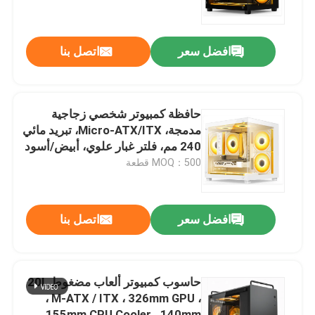
جولة في المصنع
افضل سعر
اتصل بنا
مراقبة الجودة
حافظة كمبيوتر شخصي زجاجية
اتصل بنا
مدمجة، Micro-ATX/ITX، تبريد مائي
240 مم، فلتر غبار علوي، أبيض/أسود
MOQ：500 قطعة
أخبار
القضايا
افضل سعر
اتصل بنا
اطلب اقتباس
حاسوب كمبيوتر ألعاب مضغوط 20L
، M-ATX / ITX ، 326mm GPU ،
لوحة مفاتيح وماوس كمبيوتر سلكي
155mm CPU Cooler ، 140mm