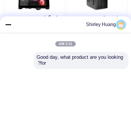
حواسيب لعب MATX
علبة ألعاب صغيرة
المحمولة لتحسين تجربة
مصنوعة من مواد خفيفة
Shirley Huang
اللعب الخاصة بك في
الوزن تتميز بقدرة تخزين
المنزل أو في أي مكان آخر
قوية على التوسع وتفريق
الحرارة بكفاءة 7 فتحات
3:11 AM
افضل سعر
افضل سعر
Good day, what product are you looking 
for?
اتصل بنا
اتصل بنا
عرض المزيد
منزل
حول نا
اتصل بنا
Desktop Site
خريطة الموقع
سياسة الخصوصية