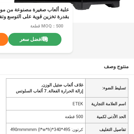
علبة ألعاب صغيرة مصنوعة من مواد
فتحات
MOQ：500 قطعة
افضل سعر
منتوج وصف
غلاف ألعاب ضئيل الوزن
,
تسليط الضوء:
إزالة الحرارة الفعالة
,
7 ألعاب السلوتس
اسم العلامة التجارية
ETEK
الحد الأدنى لكمية
500 قطعة
تفاصيل التغليف
كرتون: 495*340*490mmmmm (l*w*h)