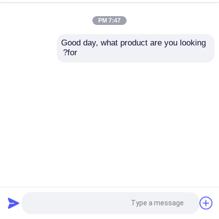
7:47 PM
Good day, what product are you looking 
for?
سماعات Bluetooth 5.0 تصل إلى 15 ساعة من الاستخدام 120
ساعة في وضع الاستعداد 2-4 ساعات شحن 10m المدى الصوت
عالي الجودة لمحبي الموسيقى
سماعة بلوتوث
2025-04-09