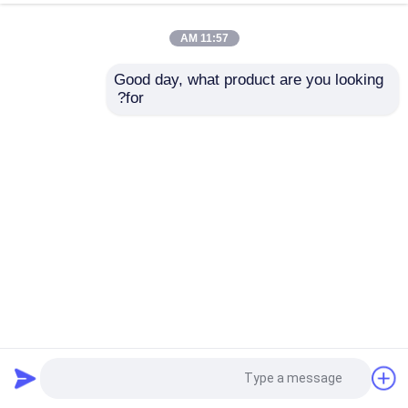
11:57 AM
Good day, what product are you looking 
for?
BT 5.4 3D تصميم إيرغونومي سماعة Bluetooth سماعة أذن تصل
إلى 5 ساعات لكل مكالمة ضغط موحد في الضباب الأرجواني
الحليب الشاي الجلد الأوبسيديان الأسود
سماعة بلوتوث
2025-04-09