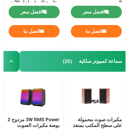
الصوت
مقاومة للعرق داخل الأذن
للرياضة والجري
افضل سعر
افضل سعر
لوحة مفاتيح وماوس لاسلكية
اتصل بنا
اتصل بنا
معجبين بحالات الكمبيوتر
ألعاب كمبيوتر PSU
سماعة كمبيوتر سلكية
(25)
شاشة كمبيوتر FHD
كرسي مكتب الألعاب المريح
وسادة تبريد الحاسوب المحمول
مكبرات صوت محمولة
3W RMS Power مزدوج 2
شاحن هاتف سريع
على سطح المكتب بمنفذ
بوصة مكبرات الصوت