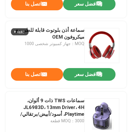
افضل سعر
اتصل بنا
سماعة أذن بلوتوث قابلة للطي مع
ميكروفون OEM
MOQ：جهاز كمبيوتر شخصى 1000
افضل سعر
اتصل بنا
سماعات TWS ذات 9 ألوان،
JL6983D، 13mm Driver، 4H
Playtime، أسود/أبيض/برتقالي/
أزرق/خضراء/صفراء/البنفسجية، الخ
MOQ：3000 قطعة