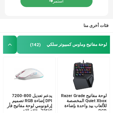
جولة في المصنع
فئات أخرى منا
مراقبة الجودة
لوحة مفاتيح وماوس كمبيوتر سلكي
(142)
اتصل بنا
أخبار
القضايا
اطلب اقتباس
لوحة مفاتيح Razer Grade
يدعم تعديل 800-7200
Quiet Xbox المخصصة
DPI إضاءة RGB تصميم
للألعاب بيد واحدة بإضاءة
إرغونومي لوحة مفاتيح فأر
لوحة مفاتيح وماوس كمبيوتر سلكي
RGB
725IC رقاقة للاعبين