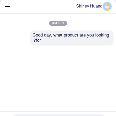
حواسيب لعب MATX
علبة ألعاب صغيرة
المحمولة لتحسين تجربة
مصنوعة من مواد خفيفة
Shirley Huang
اللعب الخاصة بك في
الوزن تتميز بقدرة تخزين
المنزل أو في أي مكان آخر
قوية على التوسع وتفريق
الحرارة بكفاءة 7 فتحات
8:03 AM
افضل سعر
افضل سعر
Good day, what product are you looking 
for?
اتصل بنا
اتصل بنا
عرض المزيد
منزل
حول نا
اتصل بنا
Desktop Site
خريطة الموقع
سياسة الخصوصية
جودة
لوحة مفاتيح وماوس كمبيوتر سلكي
مصنع
الصين.Copyright © 2026 Anhui Arts & Crafts