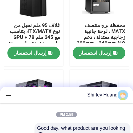
جولة في المصنع
محفظة برج منتصف
غلاف 95 ملم نحيل من
MATX ، لوحة جانبية
نوع ITX/MATX، يتناسب
مراقبة الجودة
زجاجية معتدلة ، دعم
مع 245 ملم GPU + 78
240mm AIO و 300mm
ملم برودة، دعم 4-مروحة
GPU
إرسال استفسار
إرسال استفسار
اتصل بنا
أخبار
القضايا
Shirley Huang
اطلب اقتباس
2:59 PM
Good day, what product are you looking 
غلاف ATX كامل البرج مع
غلاف الكمبيوتر ATX
لوحة مفاتيح وماوس كمبيوتر سلكي