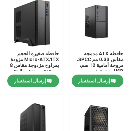
حافظة ATX مدمجة
حافظة صغيرة الحجم
مقاس 0.33 مم SPCC،
Micro-ATX/ITX مزودة
مروحة أمامية 12 سم،
بمراوح مزدوجة مقاس 8
USB مزدوج + صوت،
سم تدعم وحدة معالجة
دعم M-ATX،
الرسومات مقاس 245
إرسال استفسار
إرسال استفسار
260*160*350 مم
مم
المنزل
المنتجات
حولنا