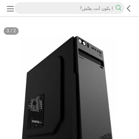
3
/
2