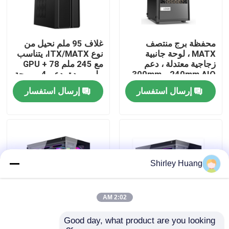
جولة في المصنع
محفظة برج منتصف
غلاف 95 ملم نحيل من
MATX ، لوحة جانبية
نوع ITX/MATX، يتناسب
مراقبة الجودة
زجاجية معتدلة ، دعم
مع 245 ملم GPU + 78
240mm AIO و 300mm
ملم برودة، دعم 4-مروحة
GPU
إرسال استفسار
إرسال استفسار
اتصل بنا
أخبار
القضايا
Shirley Huang
اطلب اقتباس
2:02 AM
Good day, what product are you looking 
غلاف ATX كامل البرج مع
غلاف الكمبيوتر ATX
لوحة مفاتيح وماوس كمبيوتر سلكي