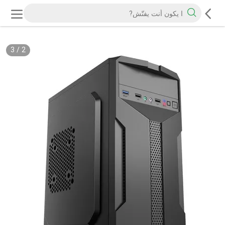
3
/
2