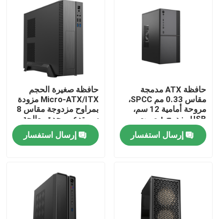
حافظة ATX مدمجة
حافظة صغيرة الحجم
مقاس 0.33 مم SPCC،
Micro-ATX/ITX مزودة
مروحة أمامية 12 سم،
بمراوح مزدوجة مقاس 8
USB مزدوج + صوت،
سم تدعم وحدة معالجة
دعم M-ATX،
الرسومات مقاس 245
إرسال استفسار
إرسال استفسار
260*160*350 مم
مم
المنزل
المنتجات
حولنا