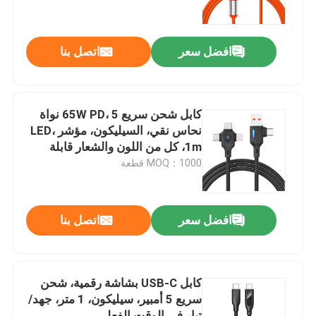
جولة في المصنع
افضل سعر
اتصل بنا
مراقبة الجودة
كابل شحن سريع 65W PD، 5 نواة
اتصل بنا
نحاس نقي، السيليكون، مؤشر LED،
1m، كل من اللون والشعار قابلة
للتخصيص
MOQ：1000 قطعة
أخبار
القضايا
افضل سعر
اتصل بنا
اطلب اقتباس
كابل USB-C بشاشة رقمية، شحن
سريع 5 أمبير، سيليكون، 1 متر، جهد/
لوحة مفاتيح وماوس كمبيوتر سلكي
تيار في الوقت الفعلي