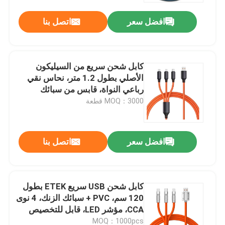
افضل سعر
اتصل بنا
كابل شحن سريع من السيليكون
الأصلي بطول 1.2 متر، نحاس نقي
رباعي النواة، قابس من سبائك
الألومنيوم، متعدد الألوان
MOQ：3000 قطعة
افضل سعر
اتصل بنا
المنزل
كابل شحن USB سريع ETEK بطول
المنتجات
120 سم، PVC + سبائك الزنك، 4 نوى
CCA، مؤشر LED، قابل للتخصيص
متعدد الألوان
حولنا
MOQ：1000pcs