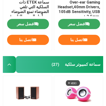
Over-ear Gaming
سماعة ETEK ذات
Headset,40mm Drivers,
السلكية التي تلغي
105dB Sensitivity, USB
الضوضاء تمنع الضوضاء
+ 3.5mm,
من أجل الصوت الغامر في
Omnidirectional Mic,
الاجتماعات العمل أو
افضل سعر
افضل سعر
1.8M Cable, 20-20KHz
اللعب
Frequency
اتصل بنا
اتصل بنا
سماعة كمبيوتر سلكية
(27)