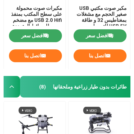
مكبر صوت مكتبي USB
مكبرات صوت محمولة
صغير الحجم مع مشغلات
على سطح المكتب بمنفذ
بمغناطيس 32 و طاقة
USB 2.0 Hifi مع مضخم
USB 5V للتوصيل
صوت للوسائط المتعددة
والتشغيل باللون الأزرق
افضل سعر
افضل سعر
والوردي
اتصل بنا
اتصل بنا
طائرات بدون طيار زراعية وملحقاتها
(8)