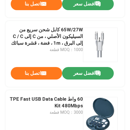
افضل سعر
اتصل بنا
65W/27W كابل شحن سريع من
السيليكون الأصلي ، من C إلى C / C
إلى البرق ، 1m ، فضة ، قشرة سبائك
الزنك ، تدعم PD و مزامنة البيانات
MOQ：1000 قطعة
افضل سعر
اتصل بنا
60 واط TPE Fast USB Data Cable
Kit 480Mbps
MOQ：3000 قطعة