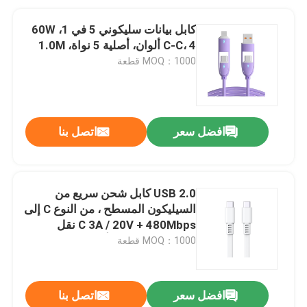
كابل بيانات سليكوني 5 في 1، 60W
C-C، 4 ألوان، أصلية 5 نواة، 1.0M
MOQ：1000 قطعة
افضل سعر
اتصل بنا
USB 2.0 كابل شحن سريع من
السيليكون المسطح ، من النوع C إلى
C 3A / 20V + 480Mbps نقل
البيانات ، 1M كابل أبيض رقيق مقاوم
MOQ：1000 قطعة
للإنحناء
افضل سعر
اتصل بنا