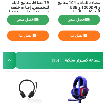
مضادة للماء بـ 104 مفاتيح
79 مفتاحًا، مفاتيح قابلة
و 1200DPI و USB
للتخصيص، إضاءة خلفية
كابل بيانات عالية السرعة
للشركات و المدارس
قوس قزح، قابس وتشغيل
USB
افضل سعر
افضل سعر
مروحة محمولة
اتصل بنا
اتصل بنا
مسدس تدليك العضلات
كاميرا ويب USB للكمبيوتر الشخصي
سماعة كمبيوتر سلكية
(36)
لوحات أم ATX
بنوك الطاقة المحمولة
إمدادات الطاقة ATX