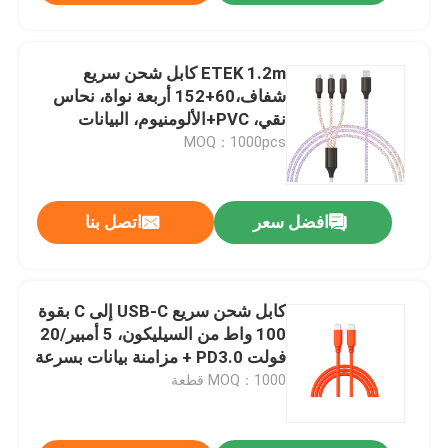
ETEK 1.2m كابل شحن سريع
شفاف،60+152 أربعة نواة، نحاس
نقي، PVC+الألومنيوم، البيانات
والشحن
MOQ：1000pcs
افضل سعر
اتصل بنا
كابل شحن سريع USB-C إلى C بقوة
100 واط من السيليكون، 5 أمبير/20
فولت PD3.0 + مزامنة بيانات بسرعة
480 ميجابت في الثانية، سلك ناعم
MOQ：1000 قطعة
الملمس بطول 1 متر (أبيض/رمادي/
برتقالي)