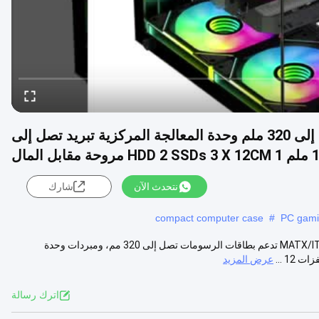
حاسوب MATX/ITX يدعم بطاقات الرسومات تصل إلى 320 ملم وحدة المعالجة المركزية تبريد تصل إلى
حة مقابل المال
نتحدث الآن
شارك
compact computer case
#
PC gami
غلاف الكمبيوتر M-ATX/ITX قيمة جيدة مقابل المال، هذه الحالة للكمبيوتر MATX/ITX تدعم بطاقات الرسومات تصل إلى 320 مم، ومبردات وحدة
عرض المزيد
اترك رسالة