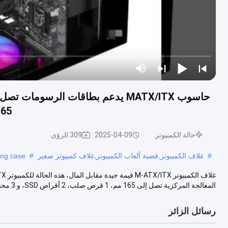
165 ملم 1 HDD 2 SSDs 3 X 12CM مرو
حالة الكمبيوتر
2025-04-09
309 الرؤى
#
غلاف الكمبيوتر,قضية ألعاب الكمبيوتر,غلاف كمبيوتر صغير
#
ng case
المعالجة المركزية تصل إلى 165 مم، 1 قرص صلب، 2 أقراص SSD، و 3 محفزات 12 ...
رسائل الزائر