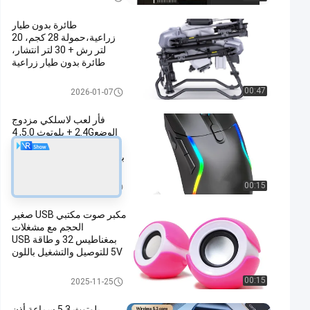
المغناطيسية
طائرة بدون طيار
زراعية،حمولة 28 كجم، 20
لتر رش + 30 لتر انتشار،
طائرة بدون طيار زراعية
مزدوجة الوضع
طائرات بدون طيار زراعية وملحقا
00:47
2026-01-07
تها
فأر لعب لاسلكي مزدوج
الوضع2.4G + بلوتوث 5.0, 4
مستويات DPI, إضاءة RGB,
بطارية 600mAh, نوع C قابلة
لإعادة الشحن,8 أزرار
لوحة مفاتيح وماوس لاسلكية
00:15
2026-05-08
مكبر صوت مكتبي USB صغير
الحجم مع مشغلات
بمغناطيس 32 و طاقة USB
5V للتوصيل والتشغيل باللون
الأزرق والوردي
سماعة كمبيوتر سلكية
00:15
2025-11-25
بلوتوث 5.3 سماعة أذن