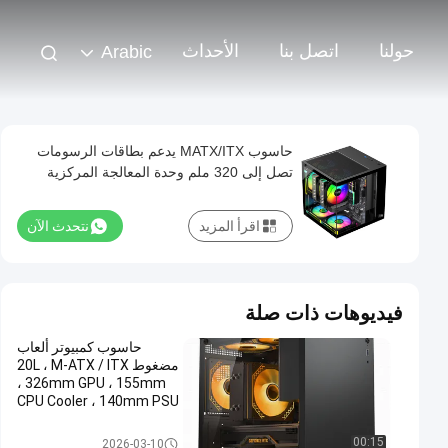
حولنا
اتصل بنا
الأحداث
Arabic
حاسوب MATX/ITX يدعم بطاقات الرسومات
تصل إلى 320 ملم وحدة المعالجة المركزية
تبريد تصل إلى 165 ملم 1 HDD 2 SSDs 3 X
12CM مروحة مقابل المال
اقرأ المزيد
نتحدث الآن
فيديوهات ذات صلة
حاسوب كمبيوتر ألعاب
مضغوط 20L ، M-ATX / ITX
، 326mm GPU ، 155mm
CPU Cooler ، 140mm PSU
، خيارات لوحة الأمام
المزدوجة ، مرشحات الغبار
حالة الكمبيوتر
00:15
2026-03-10