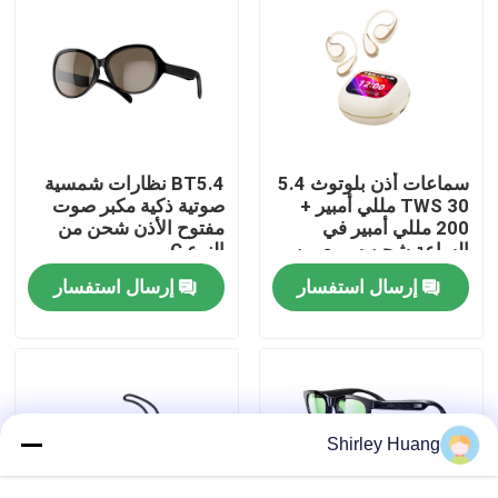
جولة في المصنع
مراقبة الجودة
سماعات أذن بلوتوث 5.4
BT5.4 نظارات شمسية
اتصل بنا
TWS 30 مللي أمبير +
صوتية ذكية مكبر صوت
200 مللي أمبير في
مفتوح الأذن شحن من
الساعة شحن سريع من
النوع C
النوع C
أخبار
إرسال استفسار
إرسال استفسار
القضايا
اطلب اقتباس
Shirley Huang
لوحة مفاتيح وماوس كمبيوتر سلكي