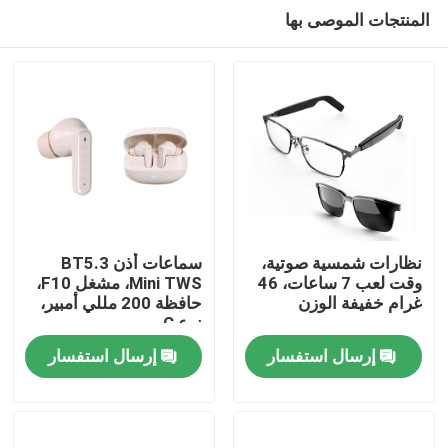
المنتجات الموصى بها
نظارات شمسية صوتية،
سماعات أذن BT5.3
وقت لعب 7 ساعات، 46
Mini TWS، مشغل F10،
غرام خفيفة الوزن
حافظة 200 مللي أمبير،
المنزل
نوع C
إرسال استفسار
إرسال استفسار
المنتجات
حولنا