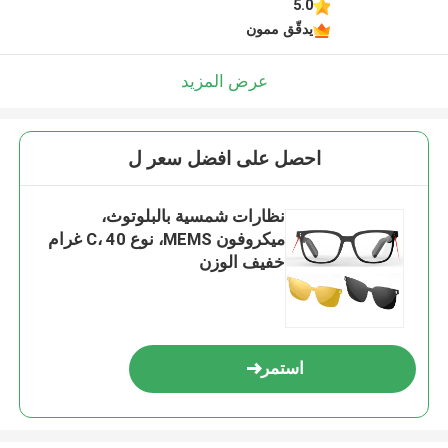
5.0
يدقّق ممون
عرض المزيد
احصل على افضل سعر ل
نظارات شمسية بالبلوتوث،
ميكروفون MEMS، نوع C، 40 غرام
خفيف الوزن
استمر