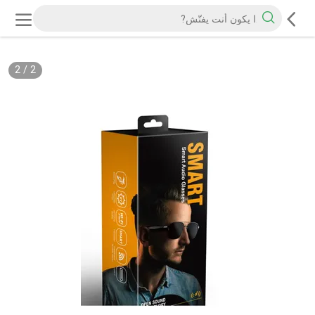
2
/
2