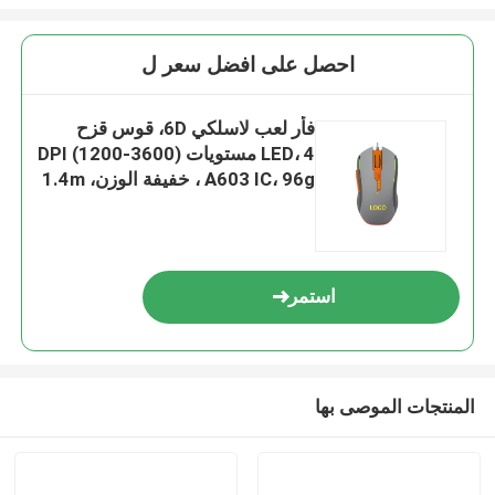
احصل على افضل سعر ل
فأر لعب لاسلكي 6D، قوس قزح
LED، 4 مستويات DPI (1200-3600)
، A603 IC، 96g خفيفة الوزن، 1.4m
كابل متبلور
استمر
المنتجات الموصى بها