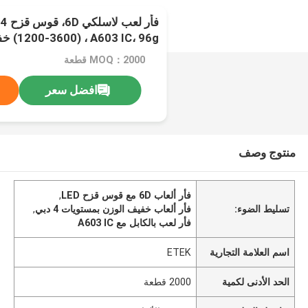
متبلور
MOQ：2000 قطعة
افضل سعر
منتوج وصف
فأر ألعاب 6D مع قوس قزح LED
,
تسليط الضوء:
فأر ألعاب خفيف الوزن بمستويات 4 دبي
,
فأر لعب بالكابل مع A603 IC
اسم العلامة التجارية
ETEK
الحد الأدنى لكمية
2000 قطعة