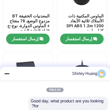
جولة في المصنع
الماوس المكتبية ذات
المعدنيات الخفيفة BT
الأسلاك ثلاثية الأبعاد
مزدوج الوضع، 78 مفتاح
1200 DPI ABS 1.2m
+ الماوس الدوارة، نوع-ج
مراقبة الجودة
كابل ملون
قابلة لإعادة الشحن
إرسال استفسار
إرسال استفسار
اتصل بنا
أخبار
Shirley Huang
القضايا
6:55 PM
اطلب اقتباس
Good day, what product are you looking 
الماوس البصرية ذات
لوحة مفاتيح رقمية
for?
الأسلاك 4D، 800-1600
مصغرة ، 19 مفاتيح ،
لوحة مفاتيح وماوس كمبيوتر سلكي