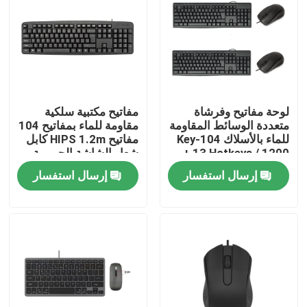
لوحة مفاتيح وفرشاة
مفاتيح مكتبية سلكية
متعددة الوسائط المقاومة
مقاومة للماء بمفاتيح 104
للماء بالأسلاك 104-Key
مفاتيح HIPS 1.2m كابل
+ 13 Hotkeys / 1200
شعار الشاشة الحريرية
DPI HIPS قابلة
المخصصة
إرسال استفسار
إرسال استفسار
للتخصيص
المنزل
المنتجات
حولنا