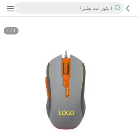
1
/
1