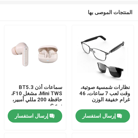
المنتجات الموصى بها
نظارات شمسية صوتية،
سماعات أذن BT5.3
وقت لعب 7 ساعات، 46
Mini TWS، مشغل F10،
المنزل
غرام خفيفة الوزن
حافظة 200 مللي أمبير،
نوع C
إرسال استفسار
إرسال استفسار
المنتجات
حولنا