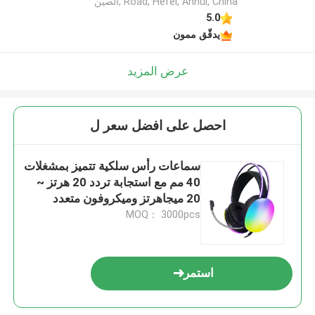
Road, Hefei, Anhui, China ,الصين
5.0
يدقّق ممون
عرض المزيد
احصل على افضل سعر ل
سماعات رأس سلكية تتميز بمشغلات
40 مم مع استجابة تردد 20 هرتز ~
20 ميجاهرتز وميكروفون متعدد
الاتجاهات 6.0 × 5 مم
MOQ： 3000pcs
استمر