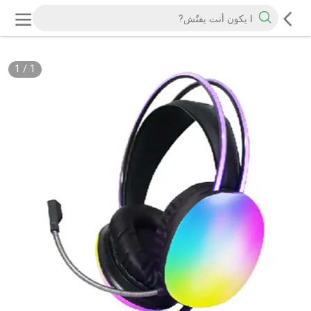
1
/
1