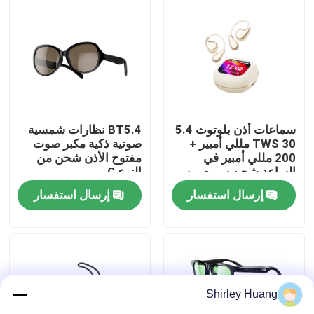
جولة في المصنع
مراقبة الجودة
اتصل بنا
سماعات أذن بلوتوث 5.4
BT5.4 نظارات شمسية
TWS 30 مللي أمبير +
صوتية ذكية مكبر صوت
200 مللي أمبير في
مفتوح الأذن شحن من
الساعة شحن سريع من
النوع C
أخبار
النوع C
إرسال استفسار
إرسال استفسار
القضايا
اطلب اقتباس
Shirley Huang
لوحة مفاتيح وماوس كمبيوتر سلكي