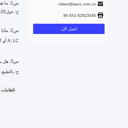
س1: ما هو وقت التسليم؟
robert@aacc.com.cn
ج: حول
20-30 يوما عمل
86-551-62823345
اتصل الآن
س2: ماذا عن شروط الدفع؟
A: LC أو TT موافقة. إذا TT، 30٪ الودائع والرصيد المدفوع قبل الشحن. إذا كنت تفضل طريقة دفع أخرى، يرجى التحقق معنا.
س3: هل يمكنك وضع اسم العلامة التجارية الخاصة بي على هذه المنتجات؟
ج: بالطبع، خدمة OEM هي أهم جزء
العلامات