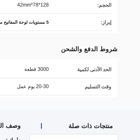
128*78*42mm
الحجم:
إبراز:
5 مستويات لوحة المفاتيح مزيجات الفأرة
شروط الدفع والشحن
3000 قطعة
الحد الأدنى لكمية
20-30 يوم عمل
وقت التسليم
وصف الم
منتجات ذات صلة