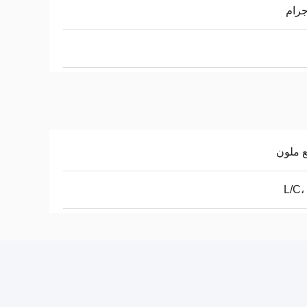
 ملون
L/C،