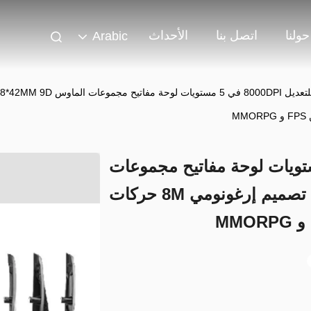
حولنا
اتصل بنا
الأحداث
Arabic
MMO
للتعديل 8000DPI في 5 مستويات لوحة مفاتيح مجموعات
الماوس 58g 128*78*42MM 9D تصميم إرغونومي 8M حركات