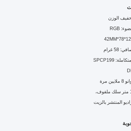
ت
وبة