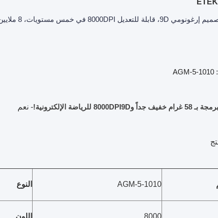
: AGM-5-1010
8000DPI9D للرياضة الإلكترونية!
- نعم
تج
AGM-5-1010
النوع
8000
اللون