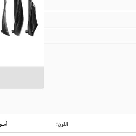
أسو
اللون: