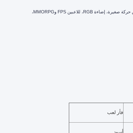
58 غرام، تصميم إرغونومي 9D، قابلة للتعديل 8000DPI في خمس مستويات، 8 ملايين حركة صغيرة، إضاءة RGB، للاعبين FPS وMMORPG،
فأر لعب
أسود