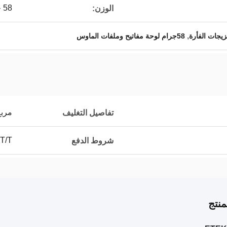
58 جرام
الوزن:
,
58جرام لوحة مفاتيح وملفات الماوس
مربع
تفاصيل التغليف
 T/T
شروط الدفع
نتج