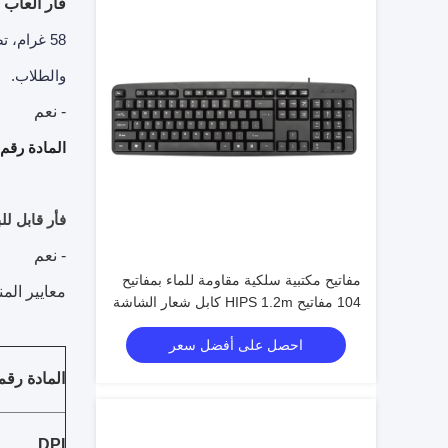
فأر ألعاب ETEK
والطلاب.
- نعم
المادة رقم
فأر قابل للبرمجة بـ 58 غرام خفيف جداً و
- نعم
مفاتيح مكتبية سلكية مقاومة للماء بمفاتيح
معايير المن
104 مفاتيح HIPS 1.2m كابل شعار الشاشة
الحريرية المخصصة
احصل على أفضل سعر
المادة رقم
DPI