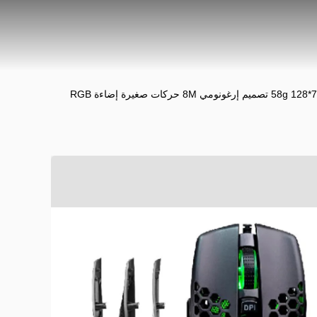
قابلة للتعديل 8000DPI في 5 مستويات لوحة مفاتيح مجموعات الماوس 58g 128*78*42MM 9D تصميم إرغونومي 8M حركات صغيرة إضاءة RGB