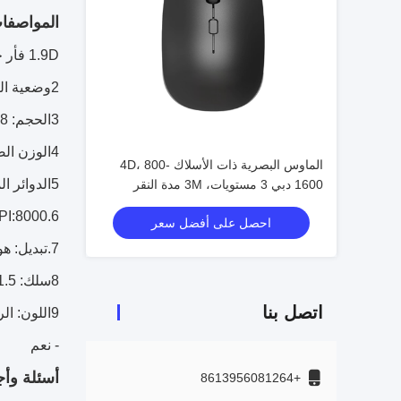
المواصفا
1.9D فأر خفيف الوزن
2وضعية الضوء: RGB
3الحجم: 128*78*42MM
4الوزن الصافي: 58 غرام
الماوس البصرية ذات الأسلاك 4D، 800-
5الدوائر المتكاملة: SPCP199
1600 دبي 3 مستويات، 3M مدة النقر
6.DPI:8000
احصل على أفضل سعر
7.تبديل: هوانو 8 ملايين مرة
8سلك: 1.5 متر سلك ملفوف،
اتصل بنا
9اللون: الراديو المنتشر بالزيت
- نعم
أسئلة وأج
+8613956081264