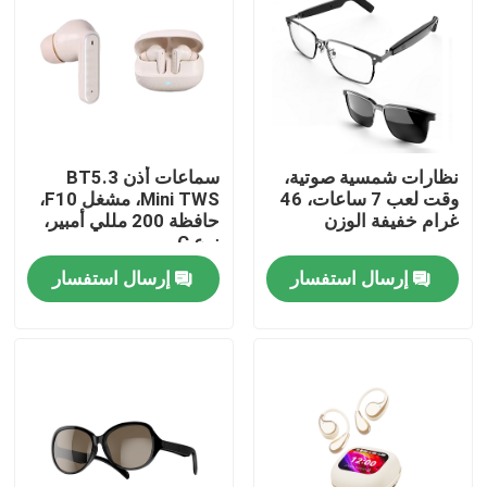
نظارات شمسية صوتية،
سماعات أذن BT5.3
وقت لعب 7 ساعات، 46
Mini TWS، مشغل F10،
غرام خفيفة الوزن
حافظة 200 مللي أمبير،
نوع C
إرسال استفسار
إرسال استفسار
المنزل
المنتجات
حولنا