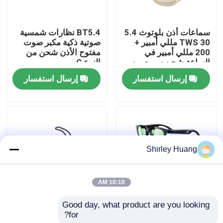
جولة في المصنع
سماعات أذن بلوتوث 5.4
BT5.4 نظارات شمسية
TWS 30 مللي أمبير +
صوتية ذكية مكبر صوت
200 مللي أمبير في
مفتوح الأذن شحن من
مراقبة الجودة
الساعة شحن سريع من
النوع C
النوع C
إرسال استفسار
إرسال استفسار
اتصل بنا
أخبار
Shirley Huang
القضايا
10:10 AM
اطلب اقتباس
Good day, what product are you looking 
نظارات شمسية
OWS أذن مفتوحة BT5.4
for?
Bluetooth 5.4 صوتية
سماعات الأذن-
لوحة مفاتيح وماوس كمبيوتر سلكي