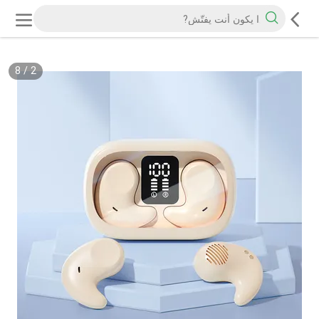
8
/
2