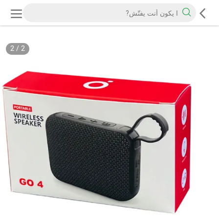
2
/
2