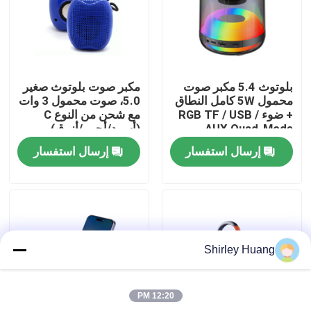
جولة في المصنع
مراقبة الجودة
بلوتوث 5.4 مكبر صوت
مكبر صوت بلوتوث صغير
محمول 5W كامل النطاق
5.0، صوت محمول 3 وات
+ ضوء RGB TF / USB /
مع شحن من النوع C
اتصل بنا
AUX Quad-Mode
(أسود/أحمر/أزرق)
إرسال استفسار
إرسال استفسار
أخبار
القضايا
Shirley Huang
اطلب اقتباس
12:20 PM
لوحة مفاتيح وماوس كمبيوتر سلكي