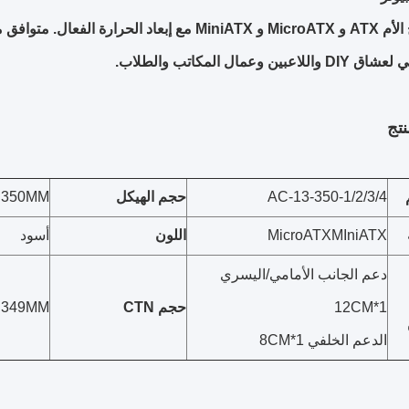
تج
AC-13-350-1/2/3/4
حجم الهيكل
H350MM
MicroATXMIniATX
اللون
أسود
دعم الجانب الأمامي/اليسري
12CM*1
حجم CTN
H349MM
الدعم الخلفي 8CM*1