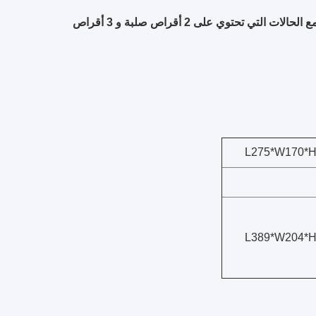
يدعم ألواح الأم ATX و MicroATX و MiniATX مع إبعاد الحرارة الفعال. متوافق مع الحالات التي تحتوي على 2 أقراص صلبة و 3 أقراص
L275*W170*
L389*W204*