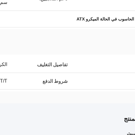
سم*1
لحاسوب في الحالة الميكرو ATX
الكرتون: A = B
تفاصيل التغليف
 T/T
شروط الدفع
نتج
يوتر