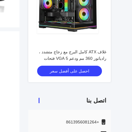
غلاف ATX كامل البرج مع زجاج متشدد ،
رادياتور 360 مم ودعم VGA 5 فتحات
احصل على أفضل سعر
اتصل بنا
+8613956081264