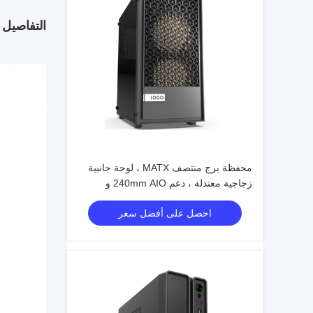
التفاصيل 
محفظة برج منتصف MATX ، لوحة جانبية
زجاجية معتدلة ، دعم 240mm AIO و
300mm GPU
احصل على أفضل سعر