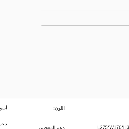
أسو
اللون:
L275*W170*H
دعم المعجبين: