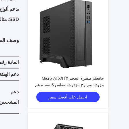
SSD. مثالي لعشاق DIY واللاعبين وعمال المكاتب والطلاب.
وصف المن
المادة رقم
دعم الهيئة
حافظة صغيرة الحجم Micro-ATX/ITX
مزودة بمراوح مزدوجة مقاس 8 سم تدعم
وحدة معالجة الرسومات مقاس 245 مم
دعم
احصل على أفضل سعر
المشجعين