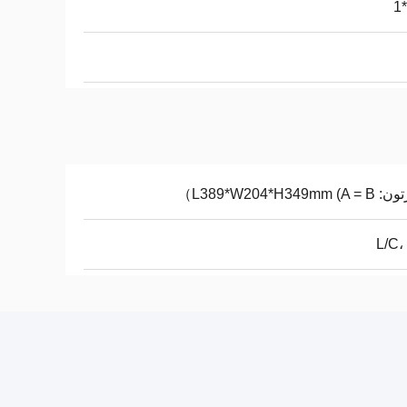
L389*W204*H349mm (）
L/C،