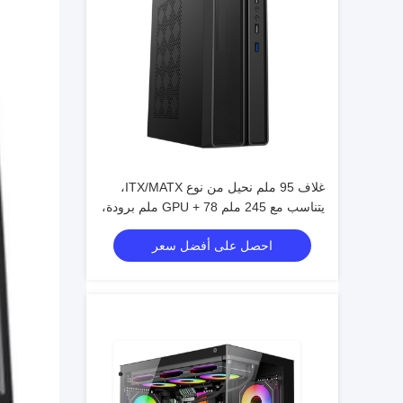
غلاف 95 ملم نحيل من نوع ITX/MATX،
يتناسب مع 245 ملم GPU + 78 ملم برودة،
دعم 4-مروحة
احصل على أفضل سعر