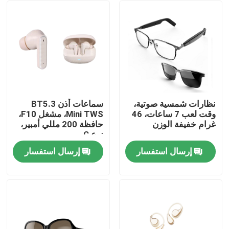
نظارات شمسية صوتية،
سماعات أذن BT5.3
وقت لعب 7 ساعات، 46
Mini TWS، مشغل F10،
غرام خفيفة الوزن
حافظة 200 مللي أمبير،
نوع C
إرسال استفسار
إرسال استفسار
المنزل
المنتجات
حولنا