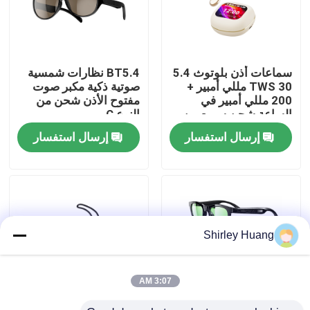
جولة في المصنع
سماعات أذن بلوتوث 5.4
BT5.4 نظارات شمسية
مراقبة الجودة
TWS 30 مللي أمبير +
صوتية ذكية مكبر صوت
200 مللي أمبير في
مفتوح الأذن شحن من
الساعة شحن سريع من
النوع C
اتصل بنا
النوع C
إرسال استفسار
إرسال استفسار
أخبار
القضايا
Shirley Huang
اطلب اقتباس
3:07 AM
لوحة مفاتيح وماوس كمبيوتر سلكي