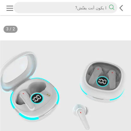
3
/
2