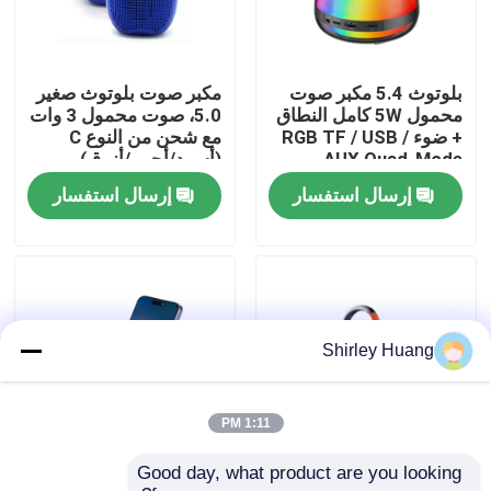
جولة في المصنع
بلوتوث 5.4 مكبر صوت
مكبر صوت بلوتوث صغير
محمول 5W كامل النطاق
5.0، صوت محمول 3 وات
مراقبة الجودة
+ ضوء RGB TF / USB /
مع شحن من النوع C
AUX Quad-Mode
(أسود/أحمر/أزرق)
إرسال استفسار
إرسال استفسار
اتصل بنا
أخبار
القضايا
Shirley Huang
اطلب اقتباس
1:11 PM
Good day, what product are you looking 
5W BT5.4 مكبر صوت
سماعة بلوتوث مع شاحن
لوحة مفاتيح وماوس كمبيوتر سلكي