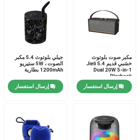
مكبر صوت بلوتوث
جيلي بلوتوث 5.4 مكبر
خشبي قديم Jieli 5.4
الصوت ، 5W ستيريو
Dual 20W 5-in-1
1200mAh بطارية
Playback
إرسال استفسار
إرسال استفسار
المنزل
المنتجات
حولنا