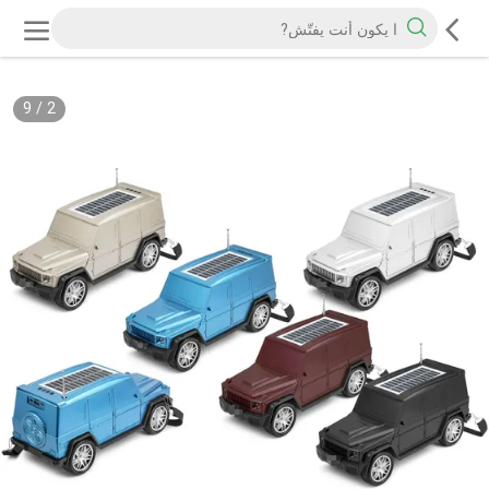
9
/
2