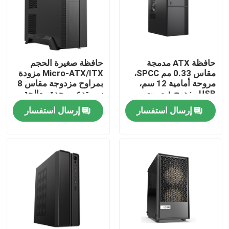
حافظة ATX مدمجة
حافظة صغيرة الحجم
مقاس 0.33 مم SPCC،
Micro-ATX/ITX مزودة
مروحة أمامية 12 سم،
بمراوح مزدوجة مقاس 8
USB مزدوج + صوت،
سم تدعم وحدة معالجة
دعم M-ATX،
الرسومات مقاس 245
إرسال استفسار
إرسال استفسار
260*160*350 مم
مم
المنزل
المنتجات
حولنا