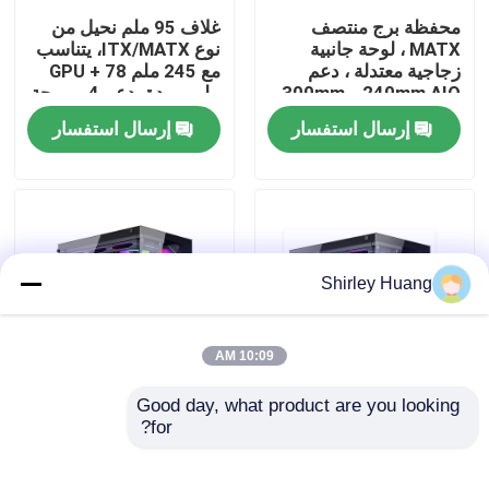
محفظة برج منتصف
غلاف 95 ملم نحيل من
MATX ، لوحة جانبية
نوع ITX/MATX، يتناسب
جولة في المصنع
زجاجية معتدلة ، دعم
مع 245 ملم GPU + 78
240mm AIO و 300mm
ملم برودة، دعم 4-مروحة
GPU
إرسال استفسار
إرسال استفسار
مراقبة الجودة
اتصل بنا
أخبار
Shirley Huang
القضايا
10:09 AM
Good day, what product are you looking 
اطلب اقتباس
غلاف ATX كامل البرج مع
غلاف الكمبيوتر ATX
for?
زجاج متشدد ، رادياتور
كامل البرج مع الزجاج
360 مم ودعم VGA 5
المقاوم ، تبريد المياه
فتحات
360 مم ودعم VGA 380
لوحة مفاتيح وماوس كمبيوتر سلكي