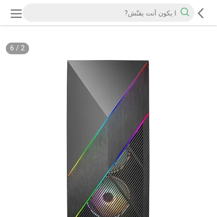
6
/
2