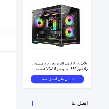
غلاف ATX كامل البرج مع زجاج متشدد ،
رادياتور 360 مم ودعم VGA 5 فتحات
احصل على أفضل سعر
اتصل بنا