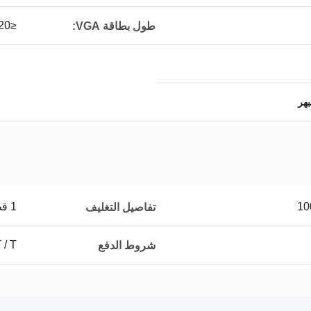
≤320 مم
طول بطاقة VGA:
1 قطعة 1 كرتون
تفاصيل التغليف
T / T
شروط الدفع