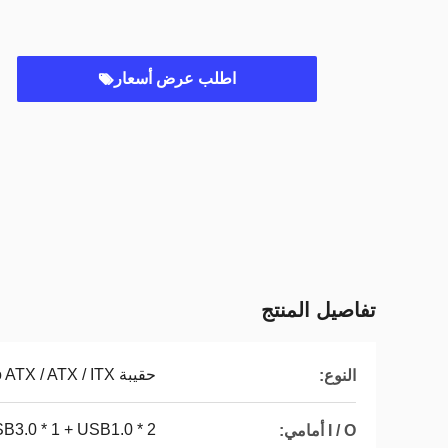
اطلب عرض أسعار
تفاصيل المنتج
حقيبة Micro ATX / ATX / ITX
النوع:
USB3.0 * 1 + USB1.0 * 2 صوت عالي ا
I / O أمامي: