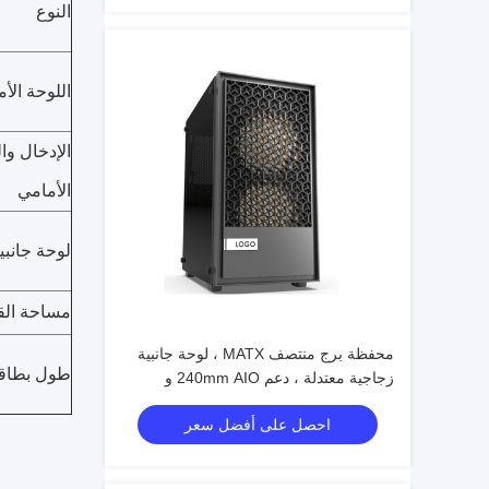
النوع
اللوحة الأم
الإدخال وا
الأمامي
لوحة جانبي
مساحة القي
محفظة برج منتصف MATX ، لوحة جانبية
طول بطاقة A
زجاجية معتدلة ، دعم 240mm AIO و
300mm GPU
احصل على أفضل سعر