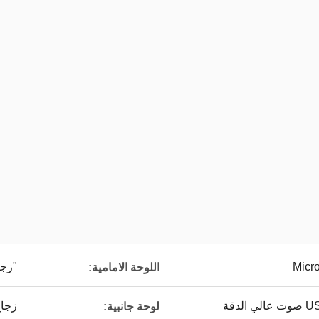
"زجاج م
اللوحة الامامية:
لدقة
زجا
لوحة جانبية: