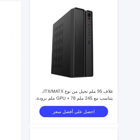
غلاف 95 ملم نحيل من نوع ITX/MATX،
يتناسب مع 245 ملم GPU + 78 ملم برودة،
دعم 4-مروحة
احصل على أفضل سعر