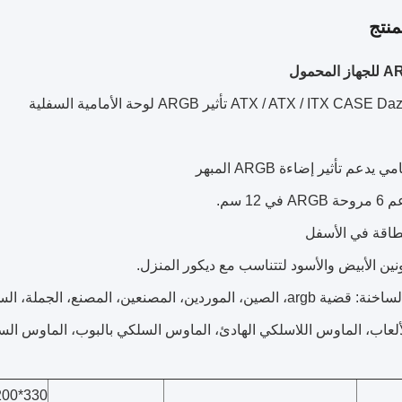
نتج
 يدعم تأثير إضاءة ARGB المبهر
 12 سم.
طاقة في الأسفل
ونين الأبيض والأسود لتتناسب مع ديكور المنزل.
المواضيع الساخنة: قضية argb، الصين، الموردين، المصنعين، المص
لعاب، الماوس اللاسلكي الهادئ، الماوس السلكي بالبوب، الماوس ال
330*200*445ملم