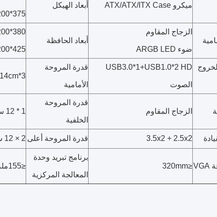
ميكرو ATX/ATX/ITX Case
أبعاد الهيكل
375*200*445ملم
الزجاج المقاوم
380*200*445ملم
امية
أبعاد الحافظة
ضوء ARGB LED
425*200*445ملم
لخروج
USB3.0*1+USB1.0*2 HD
قدرة المروحة
3*12cm/2*14cm ((اختياري)
الصوت
الأمامية
قدرة المروحة
ة
الزجاج المقاوم
1 * 12 سم ((اختياري)
الخلفية
ادة
3.5x2 + 2.5x2
قدرة المروحة أعلى
2 × 12 سم ((اختياري)
برنامج تبريد وحدة
VG
≤320mm
≤155ملم
المعالجة المركزية