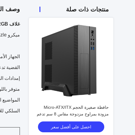
وصف الم
منتجات ذات صلة
غلاف ARGB للجهاز المحمول
ميكرو ATX / ATX / ITX CASE Dazzle تأثير ARGB لوحة الأمامية السفلية
الجهاز الأمامي
القضية تدعم 6 مروحة ARGB في
إمدادات ال
متوفر بالل
حافظة صغيرة الحجم Micro-ATX/ITX
السلكي للأ
مزودة بمراوح مزدوجة مقاس 8 سم تدعم
وحدة معالجة الرسومات مقاس 245 مم
احصل على أفضل سعر