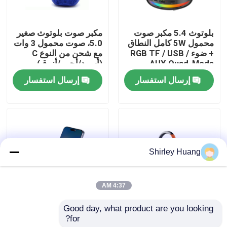
جولة في المصنع
بلوتوث 5.4 مكبر صوت
مكبر صوت بلوتوث صغير
محمول 5W كامل النطاق
5.0، صوت محمول 3 وات
+ ضوء RGB TF / USB /
مع شحن من النوع C
مراقبة الجودة
AUX Quad-Mode
(أسود/أحمر/أزرق)
إرسال استفسار
إرسال استفسار
اتصل بنا
أخبار
Shirley Huang
القضايا
4:37 AM
اطلب اقتباس
Good day, what product are you looking 
5W BT5.4 مكبر صوت
سماعة بلوتوث مع شاحن
for?
محمول، 1200mAh +
لاسلكي 15 وات، 3 ألوان
لوحة مفاتيح وماوس كمبيوتر سلكي