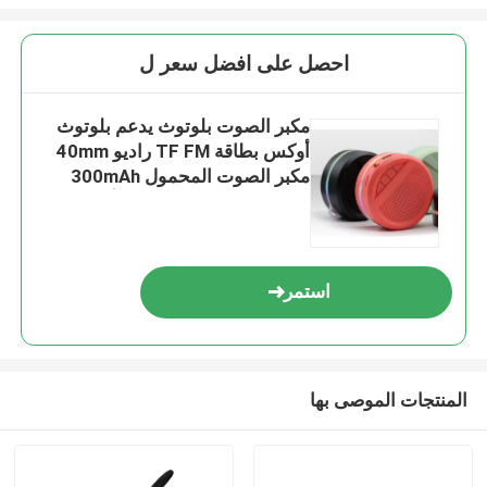
احصل على افضل سعر ل
مكبر الصوت بلوتوث يدعم بلوتوث
أوكس بطاقة TF FM راديو 40mm
مكبر الصوت المحمول 300mAh
بطارية USB قابلة للشحن أوكس-إن
اتصال سلكي
استمر
المنتجات الموصى بها