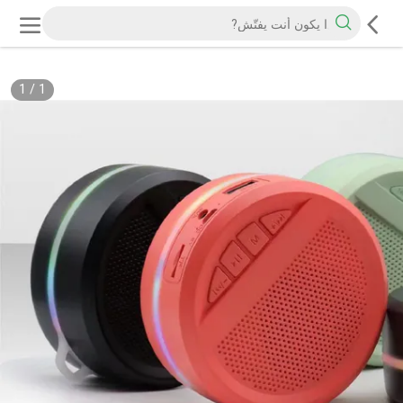
1
/
1