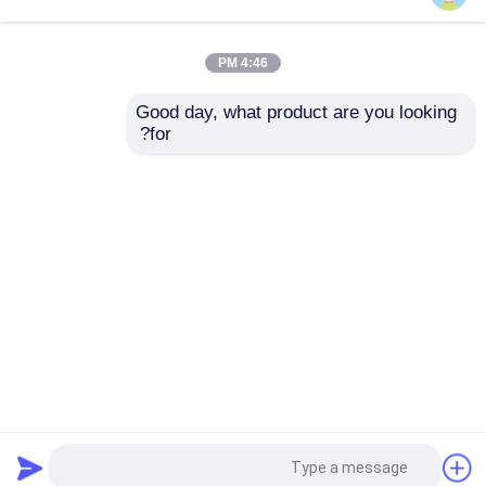
سماعة كمبيوتر سلكية
4:46 PM
Good day, what product are you looking 
الماوس البصرية ذات
لوحة مفاتيح رقمية
سماعة كمبيوتر سلكية
for?
الأسلاك 4D، 800-1600
مصغرة ، 19 مفاتيح ،
دبي 3 مستويات، 3M مدة
HIPS ، Plug & Play ،
النقر
شعار مخصص
طائرات بدون طيار زراعية وملحقاتها
إرسال استفسار
إرسال استفسار
حالة الكمبيوتر
منزل
حول نا
اتصل بنا
Desktop Site
سماعة بلوتوث
خريطة الموقع
سياسة الخصوصية
مكبرات صوت بلوتوث
جودة
لوحة مفاتيح وماوس كمبيوتر سلكي
مصنع
الصين.Copyright © 2026 Anhui Arts & Crafts
مكبر صوت لاسلكي متعدد الوظائف
Import & Export Company Ltd.. All Rights