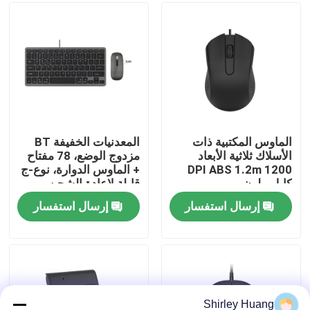
جولة في المصنع
مراقبة الجودة
اتصل بنا
الماوس المكتبية ذات
المعدنيات الخفيفة BT
الأسلاك ثلاثية الأبعاد
مزدوج الوضع، 78 مفتاح
1200 DPI ABS 1.2m
+ الماوس الدوارة، نوع-ج
أخبار
كابل ملون
قابلة لإعادة الشحن
إرسال استفسار
إرسال استفسار
القضايا
اطلب اقتباس
لوحة مفاتيح وماوس كمبيوتر سلكي
Shirley Huang