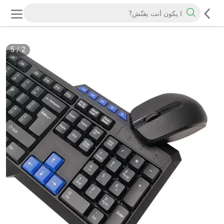
5
/
2