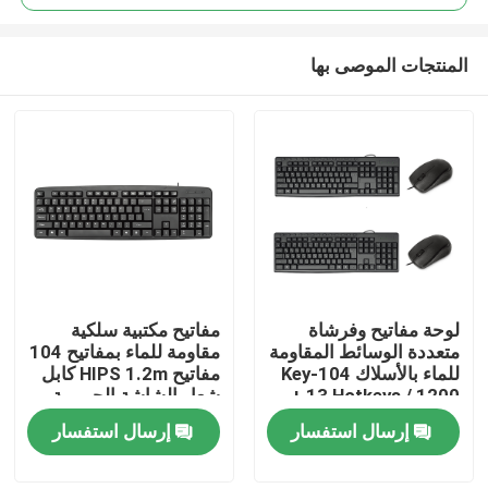
المنتجات الموصى بها
لوحة مفاتيح وفرشاة
مفاتيح مكتبية سلكية
المنزل
متعددة الوسائط المقاومة
مقاومة للماء بمفاتيح 104
للماء بالأسلاك 104-Key
مفاتيح HIPS 1.2m كابل
+ 13 Hotkeys / 1200
شعار الشاشة الحريرية
المنتجات
DPI HIPS قابلة
المخصصة
إرسال استفسار
إرسال استفسار
للتخصيص
حولنا