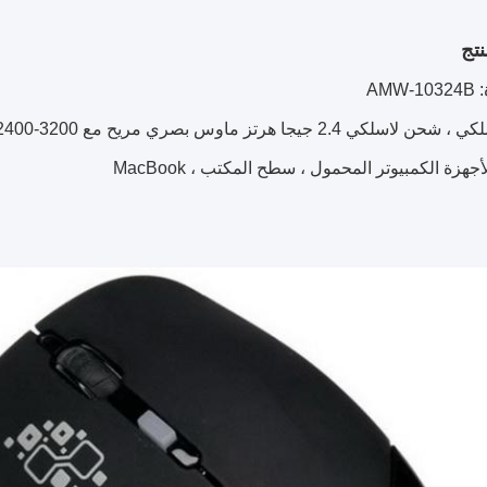
تج
AMW