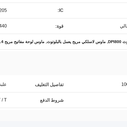
5 + 8820
IC:
الي
10440 350 م
قوة:
,
,
DPI
ماوس لاسلكي مريح يعمل بالبلوتوث
ماوس لوحة مفاتيح مريح 2.4 جرام
علبة
تفاصيل التغليف
T / T
شروط الدفع