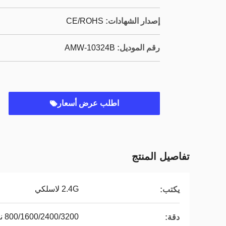
إصدار الشهادات:
CE/ROHS
رقم الموديل:
AMW-10324B
اطلب عرض أسعار
تفاصيل المنتج
2.4G لاسلكي
يكتب:
800/1600/2400/3200 نقطة لكل بوصة
دقة: