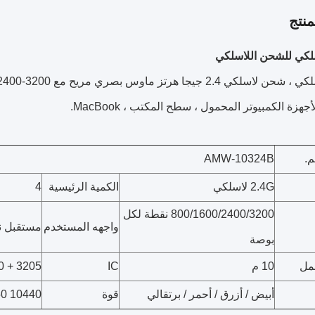
نتج
كي للشحن اللاسلكي
م.
AMW-10324B
2.4G لاسلكي
الكمية الرئيسية
4
800/1600/2400/3200 نقطة لكل
واجهه المستخدم
مستقبل نانو
بوصة
مل
10 م
IC
3205 + 8820
أبيض / أزرق / أحمر / برتقالي
قوة
10440 350 مللي أمبير