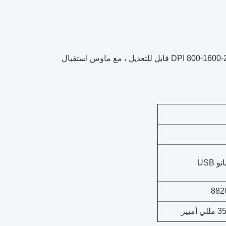
ماوس لاسلكي ، شحن لاسلكي 2.4 جيجا هرتز ماوس بصري مريح مع DPI 800-1600-2400-3200 قابل للتعديل ، مع ماوس استقبال
 USB