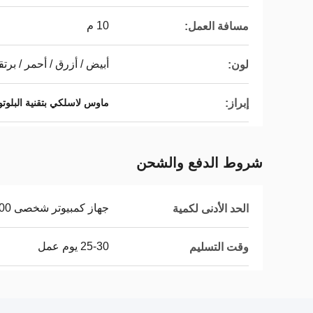
10 م
مسافة العمل:
أبيض / أزرق / أحمر / برتق
لون:
إبراز:
ماوس لاسلكي بتقنية البلوتوث 800
شروط الدفع والشحن
جهاز كمبيوتر شخصى 1000
الحد الأدنى لكمية
25-30 يوم عمل
وقت التسليم