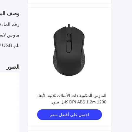
وصف المن
رقم المادة: -10324B
نانو USB لأجهزة الكمبيوتر المحمول ، سطح المكتب ، MacBook
الصور
الماوس المكتبية ذات الأسلاك ثلاثية الأبعاد
1200 DPI ABS 1.2m كابل ملون
احصل على أفضل سعر