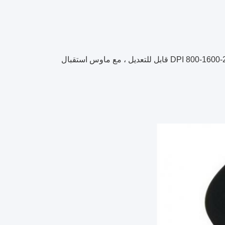
ماوس لاسلكي ، شحن لاسلكي 2.4 جيجا هرتز ماوس بصري مريح مع DPI 800-1600-2400-3200 قابل للتعديل ، مع ماوس استقبال