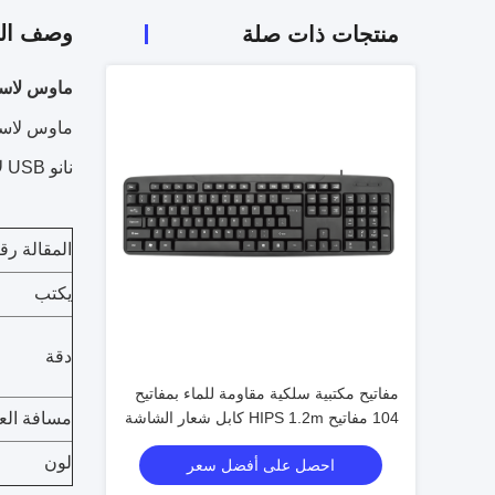
وصف الم
منتجات ذات صلة
ماوس لاسل
نانو USB لأجهزة الكمبيوتر المحمول ، سطح المكتب ، MacBook.
المقالة رق
يكتب
دقة
مفاتيح مكتبية سلكية مقاومة للماء بمفاتيح
104 مفاتيح HIPS 1.2m كابل شعار الشاشة
مسافة الع
الحريرية المخصصة
لون
احصل على أفضل سعر