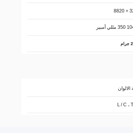
320
للي أمبير
 الالوان
L / C ، 