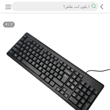
4
/
2