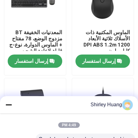
جولة في المصنع
الماوس المكتبية ذات
المعدنيات الخفيفة BT
مراقبة الجودة
الأسلاك ثلاثية الأبعاد
مزدوج الوضع، 78 مفتاح
1200 DPI ABS 1.2m
+ الماوس الدوارة، نوع-ج
كابل ملون
قابلة لإعادة الشحن
اتصل بنا
إرسال استفسار
إرسال استفسار
أخبار
القضايا
Shirley Huang
اطلب اقتباس
4:49 PM
لوحة مفاتيح وماوس كمبيوتر سلكي