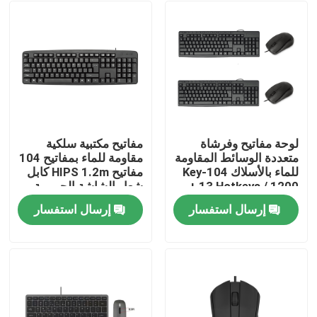
لوحة مفاتيح وفرشاة
مفاتيح مكتبية سلكية
متعددة الوسائط المقاومة
مقاومة للماء بمفاتيح 104
للماء بالأسلاك 104-Key
مفاتيح HIPS 1.2m كابل
+ 13 Hotkeys / 1200
شعار الشاشة الحريرية
DPI HIPS قابلة
المخصصة
إرسال استفسار
إرسال استفسار
للتخصيص
المنزل
المنتجات
حولنا