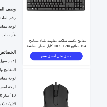
وصف المن
رقم المادة: 68 Touch
فأر صلب من 
مفاتيح مكتبية سلكية مقاومة للماء بمفاتيح
104 مفاتيح HIPS 1.2m كابل شعار الشاشة
الحريرية المخصصة
الخصائص
احصل على أفضل سعر
المفاتيح ول
لوحة لمس و
الأريكة.(قد