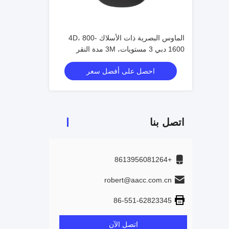
الماوس البصرية ذات الأسلاك 4D، 800-
1600 دبي 3 مستويات، 3M مدة النقر
احصل على أفضل سعر
اتصل بنا
+8613956081264
robert@aacc.com.cn
86-551-62823345
اتصل الآن