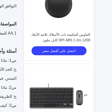
التوافق الواسع: يعمل مع ويندوز 10 
المواصفا
1 AA للمفاتيح و 2 AAA للماوس
الماوس المكتبية ذات الأسلاك ثلاثية الأبعاد
1200 DPI ABS 1.2m كابل ملون
احصل على أفضل سعر
أسئلة وأج
س1: ماذا عن الحد الأدنى لكمية الشراء بسعر المصنع؟
الشحن. في 
س2: ماذا عن شروط الدفع؟
ج: الطريقة العادية للدفع هي TT، و30٪ الودائع 
س3: كيف ستقوم بتسليم البضائع لي؟ كم من الوقت أحتاج إلى الانتظار قبل وصول البضائع؟