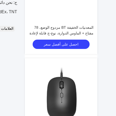
FedEx، TNT لتمكين عملائنا من الحصول على ب
المعدنيات الخفيفة BT مزدوج الوضع، 78
العلامات
مفتاح + الماوس الدوارة، نوع-ج قابلة لإعادة
الشحن
احصل على أفضل سعر