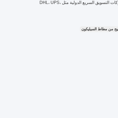
ج: نحن دائماً نرسل بالبريد الجوي والبحري. وفي الوقت نفسه، نحن نتعاون مع شركات التسويق السريع الدولية مثل DHL، UPS،
يح من مطاط السيليكون