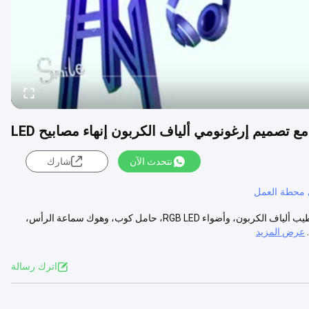
ع تصميم إرغونومي ألياف الكربون إنهاء مصابيح LED
نتحدث الآن
شارك
 محطة العمل
طاولة ألعاب الفتيان وصف المنتجات مكتب ألعاب مع تصميم إرغونومي، وتشطيب ألياف الكربون، وأضواء RGB LED، حامل كوب، وهوك سماعة الرأس،
عرض المزيد
اترك رسالة