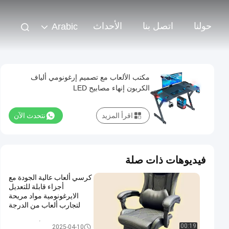
حولنا
اتصل بنا
الأحداث
Arabic
مكتب الألعاب مع تصميم إرغونومي ألياف
الكربون إنهاء مصابيح LED
اقرأ المزيد
نتحدث الآن
فيديوهات ذات صلة
كرسي ألعاب عالية الجودة مع
أجزاء قابلة للتعديل
الايرغونومية مواد مريحة
لتجارب ألعاب من الدرجة
الأولى
كرسي مكتب الألعاب المريح
00:19
2025-04-10