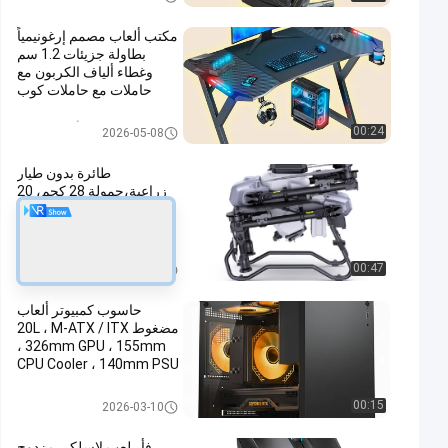
مكتب ألعاب مصمم إرغونيمياً
بطاولة جزيئات 1.2 سم
وغطاء ألياف الكربون مع
حاملات مع حاملات كوب
وسماعات
كرسي مكتب الألعاب المريح
00:24
2026-05-08
طائرة بدون طيار
زراعية،حمولة 28 كجم، 20
لتر رش + 30 لتر انتشار،
طائرة بدون طيار زراعية
مزدوجة الوضع
طائرات بدون طيار زراعية وملحقا
00:47
2026-01-07
تها
حاسوب كمبيوتر ألعاب
مضغوط 20L ، M-ATX / ITX
، 326mm GPU ، 155mm
CPU Cooler ، 140mm PSU
، خيارات لوحة الأمام
المزدوجة ، مرشحات الغبار
حالة الكمبيوتر
00:15
2026-03-10
المغناطيسية
فأر لعب لاسلكي مزدوج