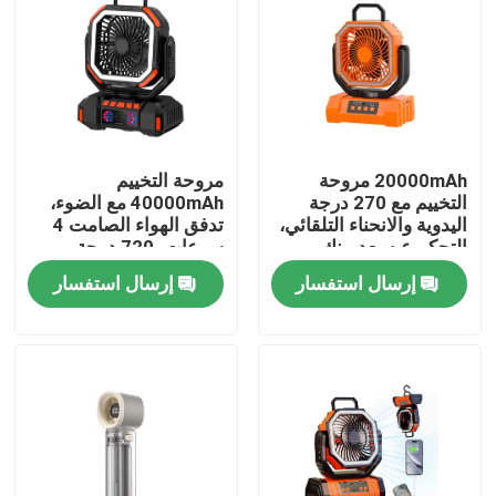
20000mAh مروحة
مروحة التخييم
التخييم مع 270 درجة
40000mAh مع الضوء،
اليدوية والانحناء التلقائي،
تدفق الهواء الصامت 4
التحكم عن بعد، بنك
سرعات، 720 درجة
الطاقة، ضوء LED
التذبذب
إرسال استفسار
إرسال استفسار
المنزل
المنتجات
حولنا