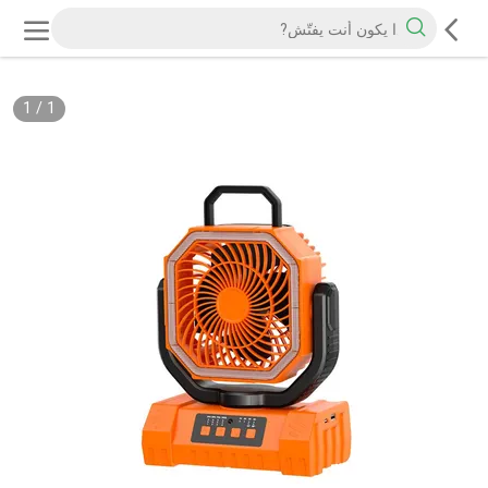
1
/
1