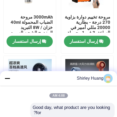
جولة في المصنع
مروحة تخييم دوارة بزاوية
3000mAh مروحة
270 درجة - بطارية
الضباب المحمولة 40ml
20000 مللي أمبير في
خزان / 8W التبريد
مراقبة الجودة
الساعة، 3 في 1 محمولة،
المزدوج الشحن السريع
ضوء ليلي وبنك طاقة
من النوع C 4 ألوان
إرسال استفسار
إرسال استفسار
اتصل بنا
أخبار
Shirley Huang
القضايا
4:08 AM
اطلب اقتباس
Good day, what product are you looking 
مروحة صغيرة محمولة
3000mAh المروحة
for?
بقوة 2000 مللي أمبير
الرقمية القابلة للطي
لوحة مفاتيح وماوس كمبيوتر سلكي