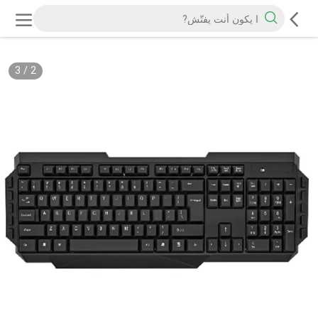
3
/
2