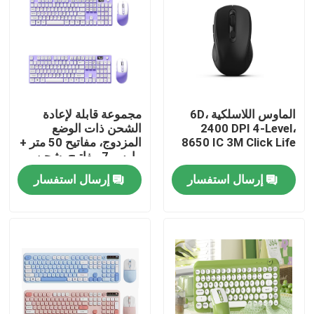
الماوس اللاسلكية 6D،
مجموعة قابلة لإعادة
2400 DPI 4-Level،
الشحن ذات الوضع
8650 IC 3M Click Life
المزدوج، مفاتيح 50 متر +
ماوس 7 مفاتيح، شحن
سريع من النوع C
إرسال استفسار
إرسال استفسار
المنزل
المنتجات
حولنا