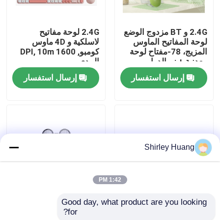
جولة في المصنع
2.4G و BT مزدوج الوضع
2.4G لوحة مفاتيح
لوحة المفاتيح الماوس
لاسلكية و 4D ماوس
المزيج، 78-مفتاح لوحة
كومبو, 1600 DPI, 10m
مراقبة الجودة
معدنية + زر الدوار،
المدى
500mAh
إرسال استفسار
إرسال استفسار
اتصل بنا
أخبار
Shirley Huang
القضايا
1:42 PM
اطلب اقتباس
Good day, what product are you looking 
لوحة مفاتيح مريحة
الماوس اللاسلكية
for?
مزدوجة الوضع بمفاتيح
الصامتة القابلة لإعادة
لوحة مفاتيح وماوس كمبيوتر سلكي