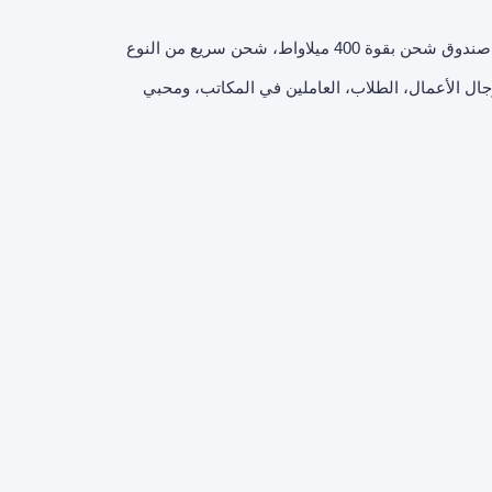
ANC + ENC تخفيض ضجيج مزدوج، بلوتوث 5.4سماعات سماعة بقوة 30 ميلاواط + صندوق شحن بقوة 400 ميلاواط، شحن سريع من النوع
 المسافرين من رجال الأعمال، الطلاب، العاملين في المكاتب، ومحبي