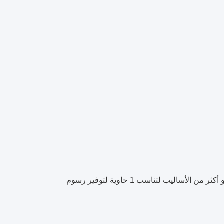
ج: الحد الأدنى لكمية الشراء هو 3000pcs / نموذج. إذا كنت تشتري أكثر من qnty أو أكثر من الأساليب لتناسب 1 حاوية لتوفير رسوم