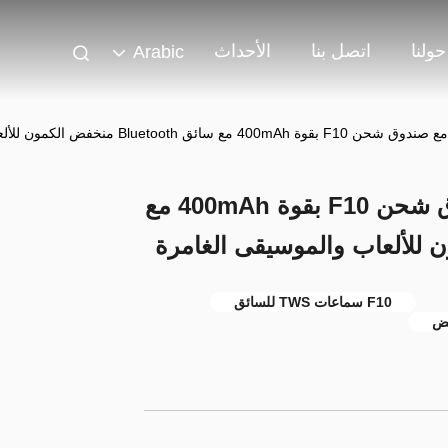
حولنا
اتصل بنا
الأحداث
Arabic
سماعات ETEK TWS مع صندوق شحن F10 بقوة 400mAh مع
F10 سماعات TWS للسائق