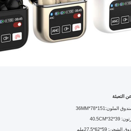
 التعبئة
الملون:151*78*36MM