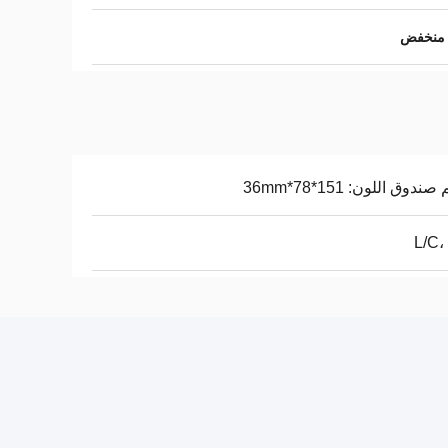
دوق اللون: 151*78*36mm
L/C،