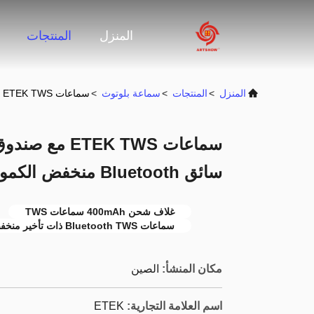
المنزل
المنتجات
المنزل
>
المنتجات
>
سماعة بلوتوث
>
سماعات ETEK TWS مع صندوق شحن F10 بقوة 400mAh مع سائق Bluetooth منخفض الكمون للألعاب والموسيقى الغامرة
سائق Bluetooth منخفض الكمون للألعاب والموسيقى الغامرة
غلاف شحن 400mAh سماعات TWS
سماعات Bluetooth TWS ذات تأخير منخفض
مكان المنشأ:
الصين
اسم العلامة التجارية:
ETEK