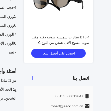
4حجم السماعة:27.5*24*19ملم
5وزن المنتج: 65 غرام
6وزن المنتج مع مربع ملون: 130 غرام
7الوزن الصافي: 13 كجم
BT5.4 نظارات شمسية صوتية ذكية مكبر
صوت مفتوح الأذن شحن من النوع C
8الوزن الإجمالي: 14 كجم ((100 PCS/CTN)
- نعم
احصل على أفضل سعر
أسئلة وأج
اتصل بنا
س1: ماذا عن الحد الأدنى لكمية الشراء بسعر المصنع؟
+8613956081264
الشحن، يرج
robert@aacc.com.cn