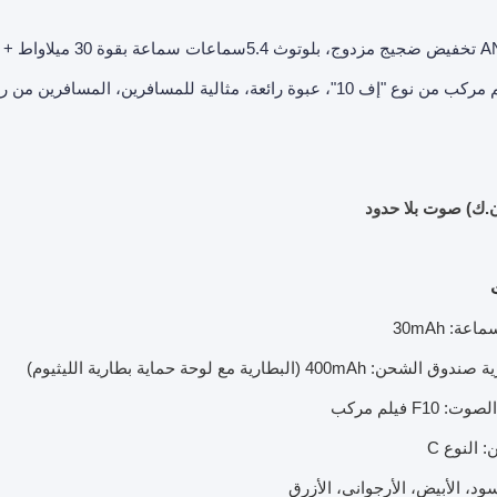
"سي"، فيلم مركب من نوع "إف 10"، عبوة رائعة، مثالية للمسافرين،
.ن.ك) صوت بلا حدود