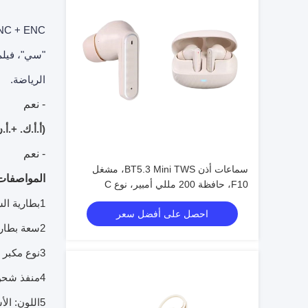
الرياضة.
- نعم
(أ.أ.ك. +.أ
- نعم
سماعات أذن BT5.3 Mini TWS، مشغل
المواصفات
F10، حافظة 200 مللي أمبير، نوع C
1بطارية السماعة: 30mAh
احصل على أفضل سعر
2سعة بطارية صندوق الشحن: 400mAh (البطارية مع لوحة حماية بطارية الليثيوم)
3نوع مكبر الصوت: F10 فيلم مركب
4منفذ شحن: النوع C
5اللون: الأسود، الأبيض، الأرجواني، الأزرق