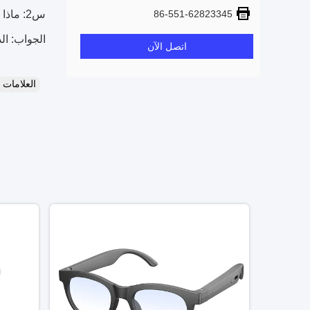
86-551-62823345
س2: ماذا عن شروط الدفع؟
الجواب: الدفع هو TT 30% كإيداع والباقي مدفوع قبل الشحن. إذا ك
اتصل الآن
العلامات