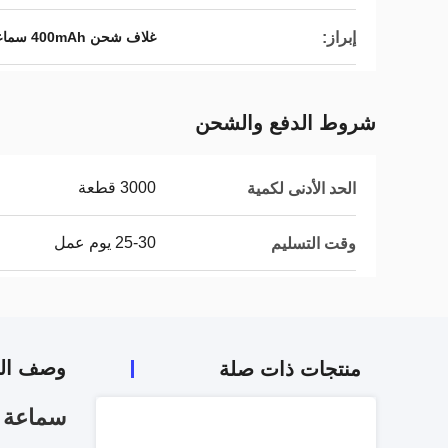
إبراز:
غلاف شحن 400mAh سماعات TWS
شروط الدفع والشحن
3000 قطعة
الحد الأدنى لكمية
25-30 يوم عمل
وقت التسليم
وصف الم
منتجات ذات صلة
سماعة ETEK TWS