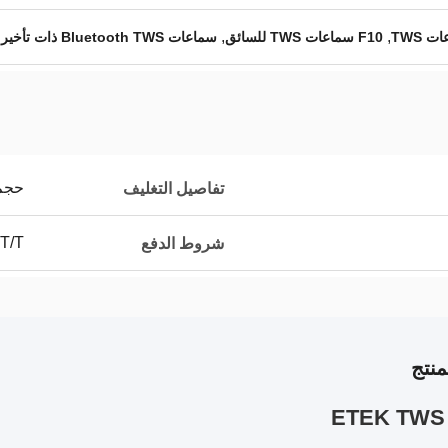
,
,
F10 سماعات TWS للسائق
سماعات Bluetooth TWS ذات تأخير منخفض
حجم صن
تفاصيل التغليف
 T/T
شروط الدفع
نتج