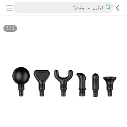
3
/
2