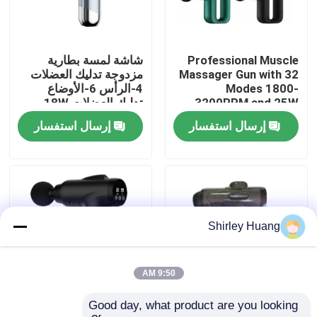
جولة في المصنع
Professional Muscle
شاشة لمسة بطارية
Massager Gun with 32
مزدوجة تدليك العضلات
مراقبة الجودة
Modes 1800-
4-الرأس 6-الأوضاع
3200RPM and 25W
تدليك العضلات 18W
Power for Deep
الطاقة الأسود الرمادي
إرسال استفسار
إرسال استفسار
اتصل بنا
Tissue Relief
الأزرق
أخبار
القضايا
Shirley Huang
اطلب اقتباس
9:50 AM
Good day, what product are you looking 
يمكن تخصيص 1-9 اختيار
مساحة العرض مزدوجة
لوحة مفاتيح وماوس كمبيوتر سلكي