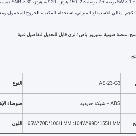
 + 3W × 2، 3
مج، منصة صوتية ستيريو. باص / ثري قابل للتعديل لتفاصيل غنية.
تج
AS-23-G3
النوع
ABS + شبكة حديدية
ضوضاء الإش
ج
104W*99D*155H MM؛ 65W*70D*100H MM
اللون