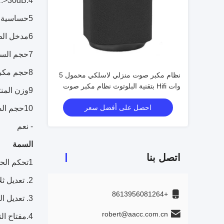
4.SNR:>30dB
5حساسية المدخل: 650mv
6مدخل الطاقة: 5 فولت DC
7حجم السماعة الرئيسية: 104W*99D*155H MM
8حجم مكبر الصوت المرفق: 65W * 70D * 100H MM
نظام مكبر صوت منزلي لاسلكي محمول 5
وات Hifi بتقنية البلوتوث نظام مكبر صوت
9وزن المنتج:0.73 كيلوغرام
منزلي TF U-Disk FM Aux
احصل على أفضل سعر
10حجم الصندوق الملون: 212 × 110 × 176mm
- نعم
السمة
اتصل بنا
1تحكم الحجم
2. تعديل ثلاثي
+8613956081264
3. تعديل الباص
robert@aacc.com.cn
4.مفتاح التبديل المستقل