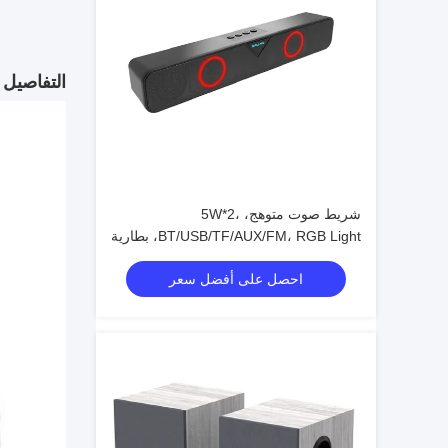
التفاصيل 
شريط صوت متوهج، 5W*2،
BT/USB/TF/AUX/FM، RGB Light، بطارية
1200mAh
احصل على أفضل سعر