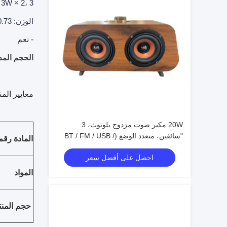
الوزن: 0.73 كجم. مثالي للاستمتاع المنزلي، استخدام المكتب، الخروج المحمول،ومحبي الـ Hi-Fi المبتدئين.
- نعم
الحجم المد
معايير المن
20W مكبر صوت مزدوج بلوتوث، 3
"سائقين، متعدد الوضع (BT / FM / USB /
المادة رقم
TF / AUX) ، 18650 بطارية
احصل على أفضل سعر
المواد
حجم المنت