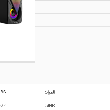
ABS+شبكة ال
المواد:
SNR:
> 30 ديسيبل