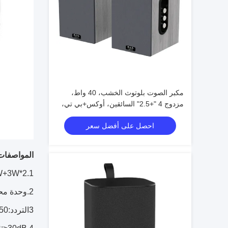
مكبر الصوت بلوتوث الخشب، 40 واط،
مزدوج 4 "+2.5" السائقين، أوكس+بي تي،
60 هرتز-18 كيلو هرتز، أسود/أبيض/بني
احصل على أفضل سعر
المواصفات
1.RMS:5W+3W*2
2.وحدة محرك مكبر الصوت: 3 بوصة + 2 بوصة * 2
3التردد:150 هرتز-20 كيلو هرتز