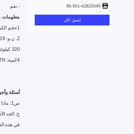
86-551-62823345
- نعم
معلومات عن
اتصل الآن
1حجم الكرتون: 59*44*37CM
2. ن.و: 19 كجم
320 كيلوغرام
4كمية: 20PCS/CTN
أسئلة وأجو
س1: ماذا عن الحد الأدنى لكمية الشراء بسعر المصنع؟
في هذه الح