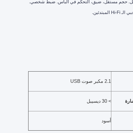
5W × 1 بوصة + 2 بوصة × 2، 150 هرتز - 20 كيه هرتز، SNR > 30 ديسيبل. حجم مستقل، ضيق، التحكم في الباس. ضبط شخصي.
2.1 مكبر صوت USB
ارة
> 30 ديسيبل
أسود