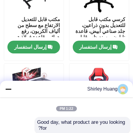
جولة في المصنع
كرسي مكتب قابل
مكتب قابل للتعديل
للتعديل بدون ذراعين،
الارتفاع مع سطح من
جلد صناعي أبيض، قاعدة
ألياف الكربون، رفع
مراقبة الجودة
نايلون، مسند ظهر قابل
هوائي، قاعدة فولاذية
لتعديل الارتفاع
إرسال استفسار
إرسال استفسار
اتصل بنا
أخبار
Shirley Huang
القضايا
1:22 PM
اطلب اقتباس
Good day, what product are you looking 
تصميم PU أسود وأحمر
مكتب ألعاب مصمم
for?
سلس قاعدة نايلون 350
إرغونميًا مع لوحة جزيئات
لوحة مفاتيح وماوس كمبيوتر سلكي