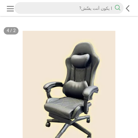
4
/
2