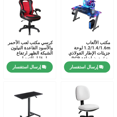
مكتب الألعاب
كرسي مكتب لعب الأحمر
1.2/1.4/1.6m لوحة
والأسود القاعدة النيلون
جزيئات الإطار الفولاذي
الشبكة الظهر ارتفاع
مع / بدون إضاءة RGB
وميل قابل للتعديل
إرسال استفسار
إرسال استفسار
المنزل
المنتجات
حولنا