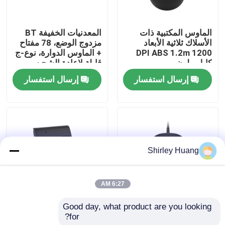
جولة في المصنع
الماوس المكتبية ذات
المعدنيات الخفيفة BT
الأسلاك ثلاثية الأبعاد
مزدوج الوضع، 78 مفتاح
1200 DPI ABS 1.2m
+ الماوس الدوارة، نوع-ج
مراقبة الجودة
كابل ملون
قابلة لإعادة الشحن
إرسال استفسار
إرسال استفسار
اتصل بنا
أخبار
Shirley Huang
القضايا
6:27 AM
اطلب اقتباس
Good day, what product are you looking 
الماوس البصرية ذات
لوحة مفاتيح رقمية
for?
الأسلاك 4D، 800-1600
مصغرة ، 19 مفاتيح ،
لوحة مفاتيح وماوس كمبيوتر سلكي