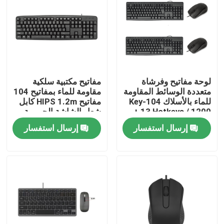
لوحة مفاتيح وفرشاة
مفاتيح مكتبية سلكية
متعددة الوسائط المقاومة
مقاومة للماء بمفاتيح 104
للماء بالأسلاك 104-Key
مفاتيح HIPS 1.2m كابل
+ 13 Hotkeys / 1200
شعار الشاشة الحريرية
DPI HIPS قابلة
المخصصة
إرسال استفسار
إرسال استفسار
للتخصيص
المنزل
المنتجات
حولنا