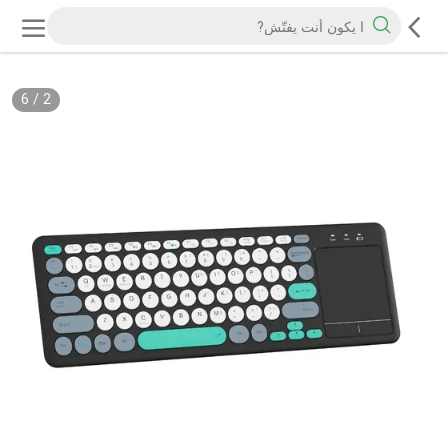
6
/
2