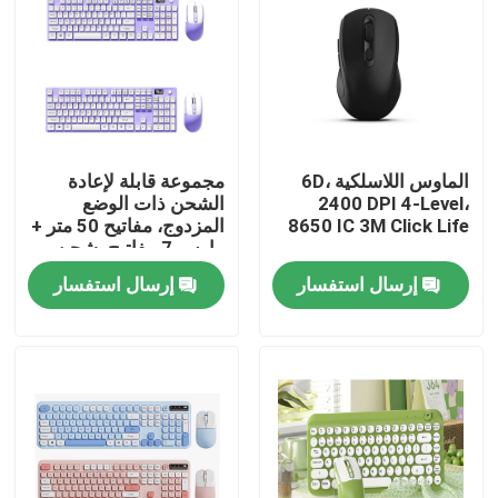
الماوس اللاسلكية 6D،
مجموعة قابلة لإعادة
2400 DPI 4-Level،
الشحن ذات الوضع
8650 IC 3M Click Life
المزدوج، مفاتيح 50 متر +
ماوس 7 مفاتيح، شحن
سريع من النوع C
إرسال استفسار
إرسال استفسار
المنزل
المنتجات
حولنا