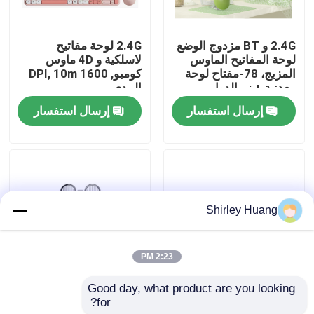
جولة في المصنع
2.4G و BT مزدوج الوضع
2.4G لوحة مفاتيح
لوحة المفاتيح الماوس
لاسلكية و 4D ماوس
المزيج، 78-مفتاح لوحة
كومبو, 1600 DPI, 10m
مراقبة الجودة
معدنية + زر الدوار،
المدى
500mAh
إرسال استفسار
إرسال استفسار
اتصل بنا
أخبار
Shirley Huang
القضايا
2:23 PM
اطلب اقتباس
Good day, what product are you looking 
لوحة مفاتيح مريحة
الماوس اللاسلكية
for?
مزدوجة الوضع بمفاتيح
الصامتة القابلة لإعادة
لوحة مفاتيح وماوس كمبيوتر سلكي