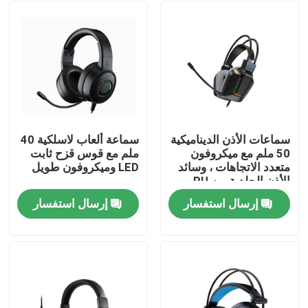
سماعات الأذن الديناميكية
سماعة ألعاب لاسلكية 40
50 ملم مع ميكروفون
ملم مع قوس قزح ثابت
متعدد الاتجاهات ، وسائد
LED وميكروفون طويل
الأذن الجلدية من PU
إرسال استفسار
إرسال استفسار
المنزل
المنتجات
حولنا