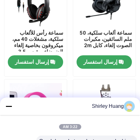
جولة في المصنع
سماعة ألعاب سلكية، 50
سماعة رأس للألعاب
مراقبة الجودة
ملم السائقين، مكبرات
سلكية، مشغلات 40 مم،
الصوت إلغاء، كابل 2m
ميكروفون بخاصية إلغاء
الضوضاء، مقبس 3.5 مم
اتصل بنا
مزدوج + USB، كابل
إرسال استفسار
إرسال استفسار
بطول 2 متر
أخبار
القضايا
Shirley Huang
اطلب اقتباس
3:22 AM
لوحة مفاتيح وماوس كمبيوتر سلكي