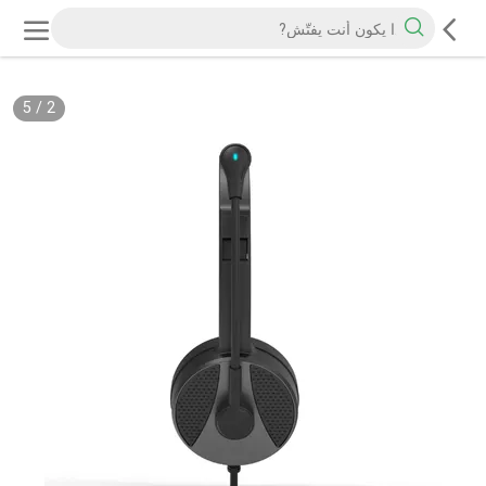
5
/
2