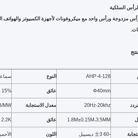
رأس السلكية
 مزدوجة ورأس واحد مع ميكروفونات لأجهزة الكمبيوتر والهواتف الم
ات.
تج
AHP-4-128
النوع
سماعا
Φ40mm
عائق
± 15%
تردد
20Hz-20khz
معدل الاستجابة
B/MW
ل
1.8M±0.15M،3.5MM
عائق
2.2K
جابة
-60 士3 ديسيبل
اللون
الأحمر