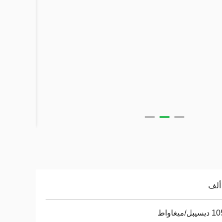
ل/ميغاواط