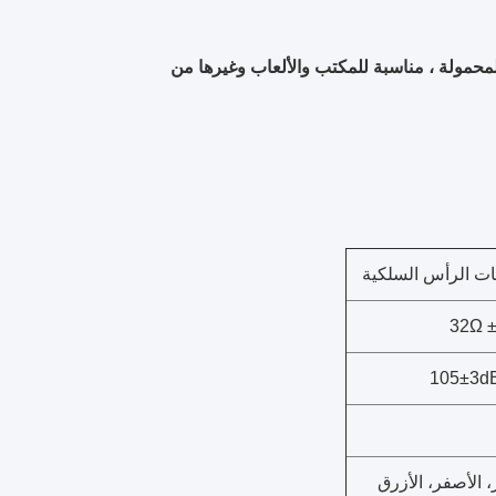
حمولة ، مناسبة للمكتب والألعاب وغيرها من
ت الرأس السلكية
32Ω 
105±3d
، الأصفر، الأزرق