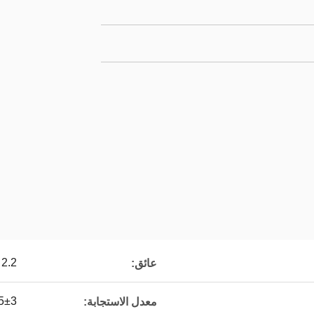
2.2 ألف
عائق:
105±3 ديسيب
معدل الاستجابة: