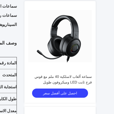
سماعات ال
سماعات رأس
السيناريوه
وصف المن
المادة رقم
المتحدث
سماعة ألعاب لاسلكية 40 ملم مع قوس
قزح ثابت LED وميكروفون طويل
استجابة ال
احصل على أفضل سعر
طول الكاب
معدل الاست