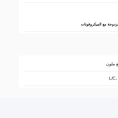
دوجة مع الميكروفونات
 ملون
L/C،