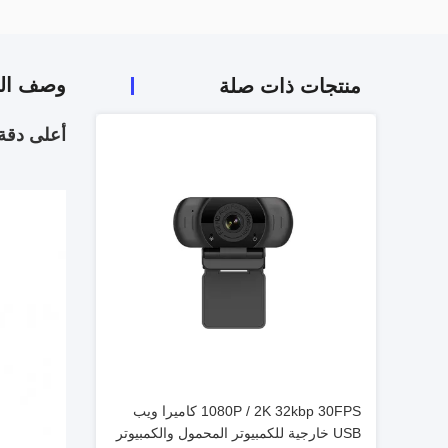
وصف الم
منتجات ذات صلة
أعلى دقة 1080P كاميرا ويب USB ذاتية الت
1080P / 2K 32kbp 30FPS كاميرا ويب
USB خارجية للكمبيوتر المحمول والكمبيوتر