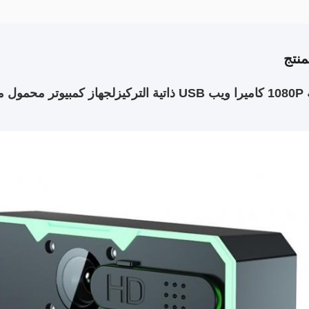
نتج
ركيز
لجهاز كمبيوتر محمول مع ضوء RGB قا