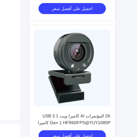
المكتبي
احصل على أفضل سعر
2K المؤتمرات AI كاميرا ويب USB 3.1
Gen 1 HFR60FPS@YUY1080P كاميرا
ويب بلا خسارة للحاسوب المحمول
احصل على أفضل سعر
والحاسوب الشخصي