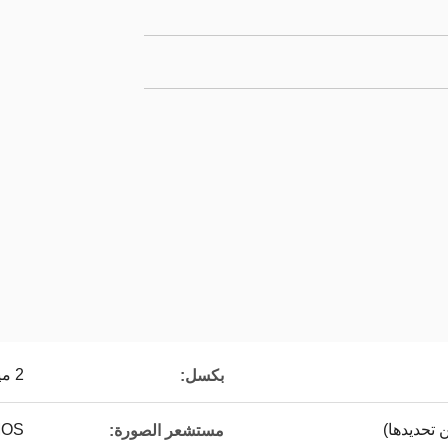
2 ميغا بيكسل (حقيقي بدون إقحام)
بكسل:
OS
مستشعر الصورة: