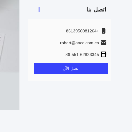
اتصل بنا
+8613956081264
robert@aacc.com.cn
86-551-62823345
اتصل الآن