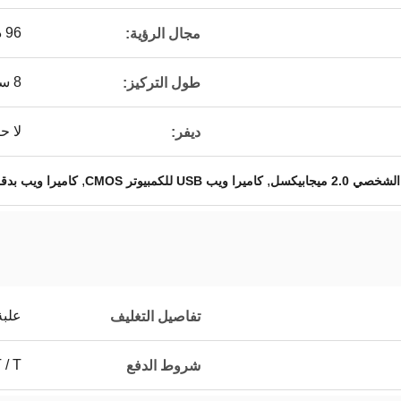
96 درجة
مجال الرؤية:
8 سم لانهائي
طول التركيز:
لا ح
ديفر:
,
,
كاميرا ويب USB للكمبيوتر CMOS
كاميرا ويب بدقة 1920 × 1080 بكسل بدق
علبة
تفاصيل التغليف
T / T
شروط الدفع