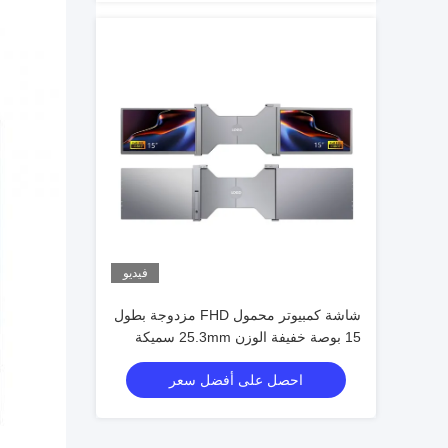
فيديو
شاشة كمبيوتر محمول FHD مزدوجة بطول
15 بوصة خفيفة الوزن 25.3mm سميكة
1.63kg نوع-C + منافذ HDMI مصغرة دعم
احصل على أفضل سعر
HDR OSD 12 لغة