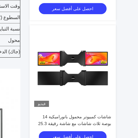
1.1kg لكل شاشة 25.3mm سمك دعم
وقت الاست
احصل على أفضل سعر
HDR 12 لغة OSD
السطوع (cd/m2)
نسبة التباي
محول
(جاك) الد
فيديو
شاشات كمبيوتر محمول بانوراميكية 14
بوصة ثلاث شاشات مع شاشة رقيقة 25.3
مم Full HD IPS 16/9 نسبة الجوانب
احصل على أفضل سعر