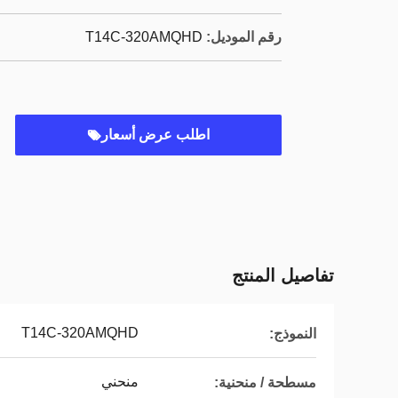
رقم الموديل:
T14C-320AMQHD
اطلب عرض أسعار
تفاصيل المنتج
T14C-320AMQHD
النموذج:
منحني
مسطحة / منحنية: