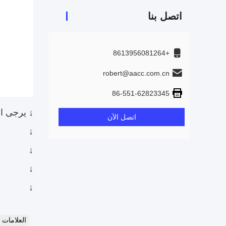
اتصل بنا
+8613956081264
robert@aacc.com.cn
86-551-62823345
↓ يرجى ال
اتصل الآن
↓
↓
↓
↓
العلامات