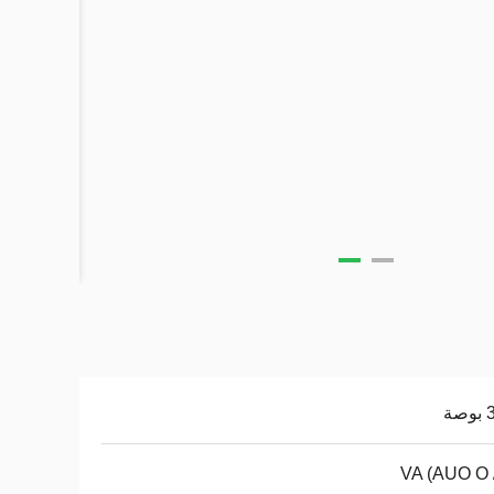
صة
VA (AUO O 