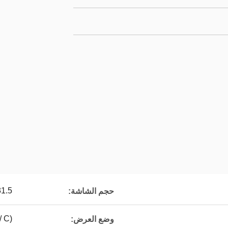
31.5 بو
حجم الشاشة:
/ C)
وضع العرض: