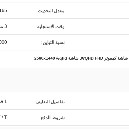
165 هرتز
معدل التحديث:
3 مللي ثانية
وقت الاستجابة:
00: 1
نسبة التباين:
,
شاشة كمبيوتر WQHD FHD
شاشة 2560x1440 wqhd
1 قطعة 1 كرتون
تفاصيل التغليف
T / T
شروط الدفع