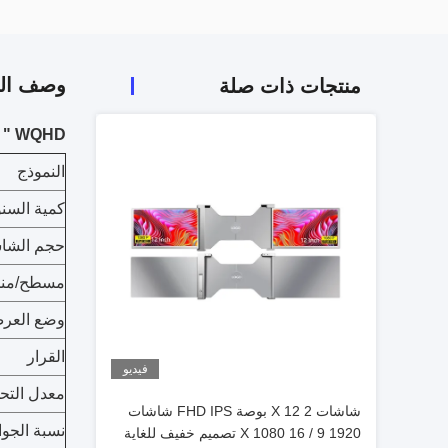
وصف الم
منتجات ذات صلة
ETEK 31.5 " WQHD منحني 2560 x 1440 شاشة ألعاب
النموذج
كمية السن
حجم الشاشة
مسطح/منح
وضع العر
القرار
فيديو
معدل التح
شاشات 2 X 12 بوصة FHD IPS شاشات
نسبة الجو
1920 X 1080 16 / 9 تصميم خفيف للغاية