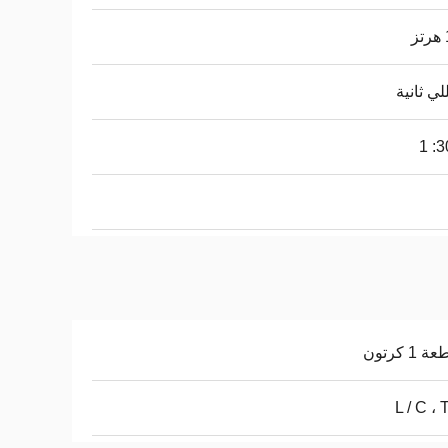
30
L / C ، 