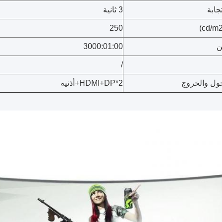
جابة
3 ثانية
250
ن
3000:01:00
/
خول والخروج
HDMI+DP*2+أذنيه