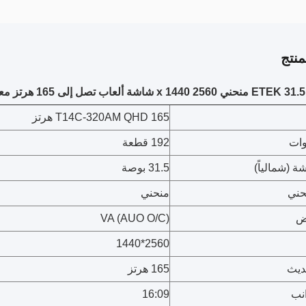
نتج
 تصل إلى 165 هرتز معدل تحديث 3ms VRB DP x 2 و HDMI 2.0
T14C-320AM QHD 165 هرتز
وات
192 قطعة
 (شمالياً)
31.5 بوصة
ني
منحني
ض
VA (AUO O/C)
2560*1440
ديث
165 هرتز
انب
16:09