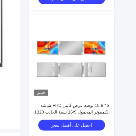
فيديو
2 * 15.6 بوصة عرض كامل FHD شاشة
الكمبيوتر المحمول 16/9 نسبة الجانب 1920
* 1080 IPS دقة عالية نوع C 3.1 واجهة دعم
احصل على أفضل سعر
HDR شاشة Flip