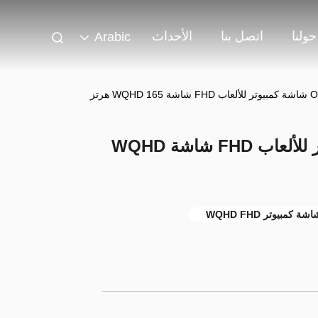
حولنا
اتصل بنا
الأحداث
Arabic
 هرتز
ODM 2560x1440 شاشة كمبيوتر للألعاب FHD شاشة WQHD
شة كمبيوتر WQHD FHD