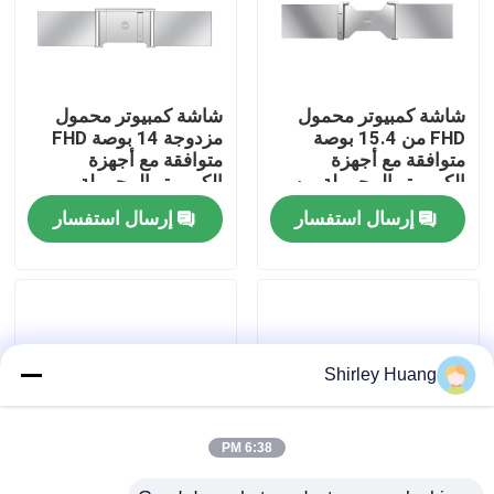
جولة في المصنع
شاشة كمبيوتر محمول
شاشة كمبيوتر محمول
مراقبة الجودة
FHD من 15.4 بوصة
مزدوجة 14 بوصة FHD
متوافقة مع أجهزة
متوافقة مع أجهزة
الكمبيوتر المحمولة من
الكمبيوتر المحمولة
اتصل بنا
15.6-18.5 بوصة واجهة
13.5-16.5 بوصة
إرسال استفسار
إرسال استفسار
من النوع C مع دعم HDR
مزدوجة من النوع C تدعم
الصوت الفيديو ميني
HDMI HDR
أخبار
القضايا
Shirley Huang
اطلب اقتباس
6:38 PM
لوحة مفاتيح وماوس كمبيوتر سلكي