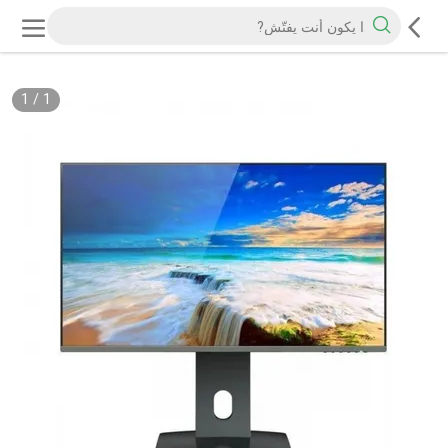
1
/
1