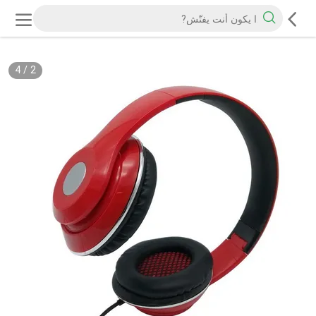
4
/
2