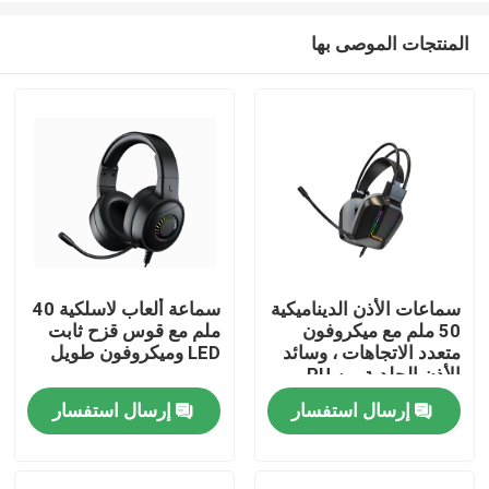
المنتجات الموصى بها
سماعات الأذن الديناميكية
سماعة ألعاب لاسلكية 40
50 ملم مع ميكروفون
ملم مع قوس قزح ثابت
المنزل
متعدد الاتجاهات ، وسائد
LED وميكروفون طويل
الأذن الجلدية من PU
إرسال استفسار
إرسال استفسار
المنتجات
حولنا