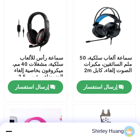
جولة في المصنع
مراقبة الجودة
اتصل بنا
سماعة ألعاب سلكية، 50
سماعة رأس للألعاب
ملم السائقين، مكبرات
سلكية، مشغلات 40 مم،
الصوت إلغاء، كابل 2m
ميكروفون بخاصية إلغاء
الضوضاء، مقبس 3.5 مم
أخبار
مزدوج + USB، كابل
إرسال استفسار
إرسال استفسار
بطول 2 متر
القضايا
اطلب اقتباس
Shirley Huang
لوحة مفاتيح وماوس كمبيوتر سلكي