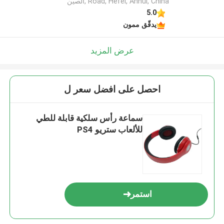
Road, Hefei, Anhui, China ,الصين
5.0
يدقّق ممون
عرض المزيد
احصل على افضل سعر ل
سماعة رأس سلكية قابلة للطي
للألعاب ستريو PS4
استمر