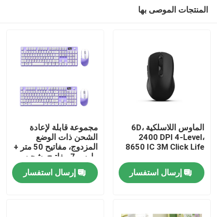
المنتجات الموصى بها
الماوس اللاسلكية 6D،
مجموعة قابلة لإعادة
2400 DPI 4-Level،
الشحن ذات الوضع
8650 IC 3M Click Life
المزدوج، مفاتيح 50 متر +
المنزل
ماوس 7 مفاتيح، شحن
سريع من النوع C
إرسال استفسار
إرسال استفسار
المنتجات
حولنا