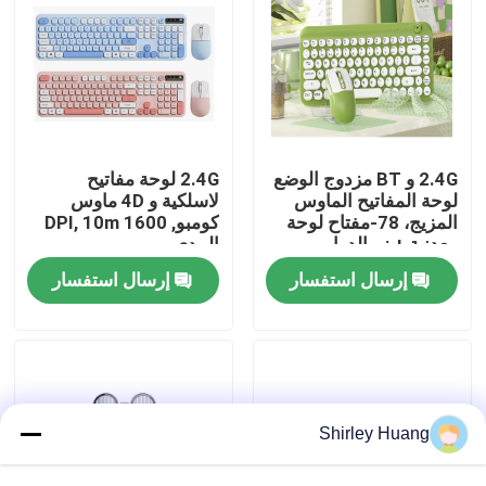
جولة في المصنع
مراقبة الجودة
2.4G و BT مزدوج الوضع
2.4G لوحة مفاتيح
اتصل بنا
لوحة المفاتيح الماوس
لاسلكية و 4D ماوس
المزيج، 78-مفتاح لوحة
كومبو, 1600 DPI, 10m
معدنية + زر الدوار،
المدى
500mAh
أخبار
إرسال استفسار
إرسال استفسار
القضايا
اطلب اقتباس
Shirley Huang
لوحة مفاتيح وماوس كمبيوتر سلكي