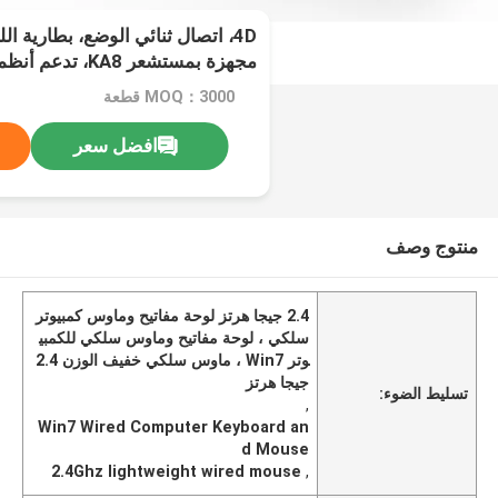
مجهزة بمستشعر KA8، ت
متعددة،خفيفة الوزن
MOQ：3000 قطعة
افضل سعر
منتوج وصف
2.4 جيجا هرتز لوحة مفاتيح وماوس كمبيوتر
سلكي ، لوحة مفاتيح وماوس سلكي للكمبي
وتر Win7 ، ماوس سلكي خفيف الوزن 2.4
جيجا هرتز
تسليط الضوء:
,
Win7 Wired Computer Keyboard an
d Mouse
2.4Ghz lightweight wired mouse
,