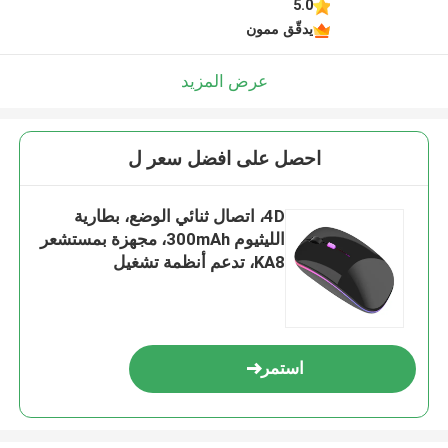
5.0
يدقّق ممون
عرض المزيد
احصل على افضل سعر ل
4D، اتصال ثنائي الوضع، بطارية
الليثيوم 300mAh، مجهزة بمستشعر
KA8، تدعم أنظمة تشغيل
متعددة،خفيفة الوزن
استمر