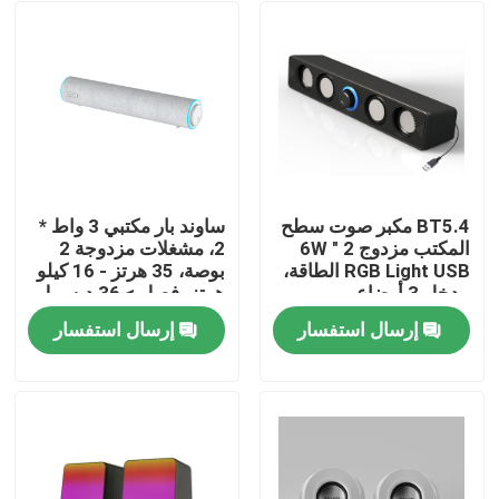
BT5.4 مكبر صوت سطح
ساوند بار مكتبي 3 واط *
المكتب مزدوج 2 " 6W
2، مشغلات مزدوجة 2
RGB Light USB الطاقة،
بوصة، 35 هرتز - 16 كيلو
مدخل 3 أوضاع
هرتز، فصل > 36 ديسيبل،
يعمل بمنفذ USB (تيار
إرسال استفسار
إرسال استفسار
مستمر 5 فولت)،
المنزل
تشطيب بلاستيكي +
قماش، كابل 1.3 متر
المنتجات
حولنا