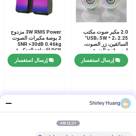
جولة في المصنع
2.0 مكبر صوت مكتب
3W RMS Power مزدوج
مراقبة الجودة
USB، 5W * 2، 2.25"
2 بوصة مكبرات الصوت
السائقين، زر الصوت،
SNR >30dB 0.46kg
قوس قزح الضوء
RGB الإضاءة التحكم في
اتصل بنا
الحجم في الخط 5V
إرسال استفسار
إرسال استفسار
مدخل متردد للجهاز
المكتبية
أخبار
القضايا
Shirley Huang
اطلب اقتباس
11:17 AM
لوحة مفاتيح وماوس كمبيوتر سلكي