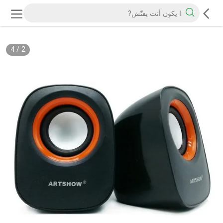
4
/
2