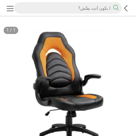
1
/
1