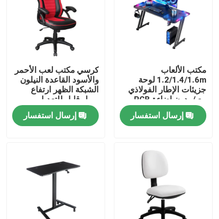
مكتب الألعاب
كرسي مكتب لعب الأحمر
1.2/1.4/1.6m لوحة
والأسود القاعدة النيلون
جزيئات الإطار الفولاذي
الشبكة الظهر ارتفاع
مع / بدون إضاءة RGB
وميل قابل للتعديل
إرسال استفسار
إرسال استفسار
المنزل
المنتجات
حولنا